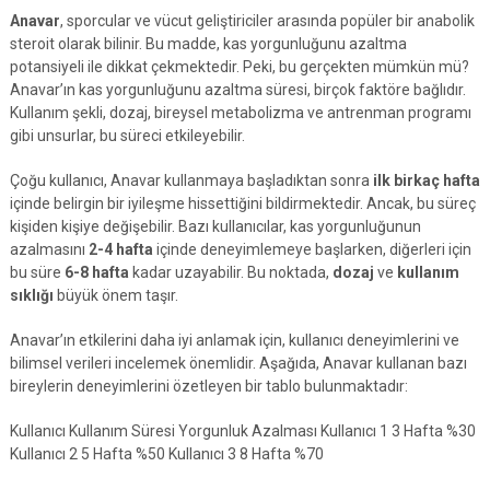
Anavar
, sporcular ve vücut geliştiriciler arasında popüler bir anabolik
steroit olarak bilinir. Bu madde, kas yorgunluğunu azaltma
potansiyeli ile dikkat çekmektedir. Peki, bu gerçekten mümkün mü?
Anavar’ın kas yorgunluğunu azaltma süresi, birçok faktöre bağlıdır.
Kullanım şekli, dozaj, bireysel metabolizma ve antrenman programı
gibi unsurlar, bu süreci etkileyebilir.
Çoğu kullanıcı, Anavar kullanmaya başladıktan sonra
ilk birkaç hafta
içinde belirgin bir iyileşme hissettiğini bildirmektedir. Ancak, bu süreç
kişiden kişiye değişebilir. Bazı kullanıcılar, kas yorgunluğunun
azalmasını
2-4 hafta
içinde deneyimlemeye başlarken, diğerleri için
bu süre
6-8 hafta
kadar uzayabilir. Bu noktada,
dozaj
ve
kullanım
sıklığı
büyük önem taşır.
Anavar’ın etkilerini daha iyi anlamak için, kullanıcı deneyimlerini ve
bilimsel verileri incelemek önemlidir. Aşağıda, Anavar kullanan bazı
bireylerin deneyimlerini özetleyen bir tablo bulunmaktadır:
Kullanıcı Kullanım Süresi Yorgunluk Azalması Kullanıcı 1 3 Hafta %30
Kullanıcı 2 5 Hafta %50 Kullanıcı 3 8 Hafta %70