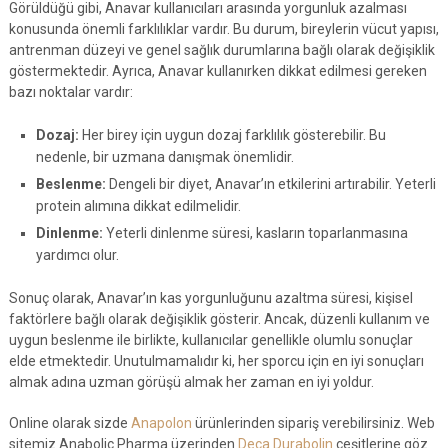
Görüldüğü gibi, Anavar kullanıcıları arasında yorgunluk azalması
konusunda önemli farklılıklar vardır. Bu durum, bireylerin vücut yapısı,
antrenman düzeyi ve genel sağlık durumlarına bağlı olarak değişiklik
göstermektedir. Ayrıca, Anavar kullanırken dikkat edilmesi gereken
bazı noktalar vardır:
Dozaj:
Her birey için uygun dozaj farklılık gösterebilir. Bu
nedenle, bir uzmana danışmak önemlidir.
Beslenme:
Dengeli bir diyet, Anavar’ın etkilerini artırabilir. Yeterli
protein alımına dikkat edilmelidir.
Dinlenme:
Yeterli dinlenme süresi, kasların toparlanmasına
yardımcı olur.
Sonuç olarak, Anavar’ın kas yorgunluğunu azaltma süresi, kişisel
faktörlere bağlı olarak değişiklik gösterir. Ancak, düzenli kullanım ve
uygun beslenme ile birlikte, kullanıcılar genellikle olumlu sonuçlar
elde etmektedir. Unutulmamalıdır ki, her sporcu için en iyi sonuçları
almak adına uzman görüşü almak her zaman en iyi yoldur.
Online olarak sizde
Anapolon
ürünlerinden sipariş verebilirsiniz. Web
sitemiz Anabolic Pharma üzerinden
Deca Durabolin
çeşitlerine göz