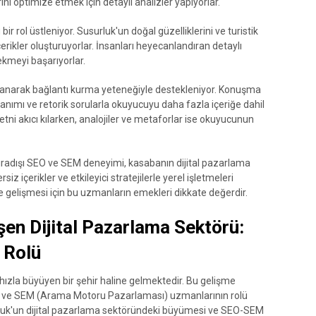
ini optimize etmek için detaylı analizler yapıyorlar.
 rol üstleniyor. Susurluk'un doğal güzelliklerini ve turistik
içerikler oluşturuyorlar. İnsanları heyecanlandıran detaylı
kmeyi başarıyorlar.
kullanarak bağlantı kurma yeteneğiyle destekleniyor. Konuşma
llanımı ve retorik sorularla okuyucuyu daha fazla içeriğe dahil
etni akıcı kılarken, analojiler ve metaforlar ise okuyucunun
ıradışı SEO ve SEM deneyimi, kasabanın dijital pazarlama
iz içerikler ve etkileyici stratejilerle yerel işletmeleri
 gelişmesi için bu uzmanların emekleri dikkate değerdir.
şen Dijital Pazarlama Sektörü:
 Rolü
 hızla büyüyen bir şehir haline gelmektedir. Bu gelişme
 ve SEM (Arama Motoru Pazarlaması) uzmanlarının rolü
rluk'un dijital pazarlama sektöründeki büyümesi ve SEO-SEM