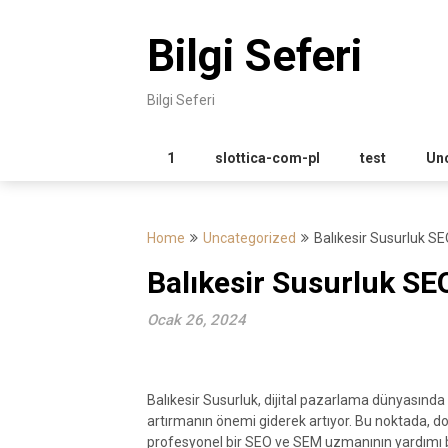
Skip
to
Bilgi Seferi
content
Bilgi Seferi
1
slottica-com-pl
test
Un
Home
Uncategorized
Balıkesir Susurluk 
Balıkesir Susurluk S
Ocak 26, 2024
Balıkesir Susurluk, dijital pazarlama dünyasında
artırmanın önemi giderek artıyor. Bu noktada, do
profesyonel bir SEO ve SEM uzmanının yardımı 