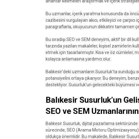
anahtar kelimeleri araştırmak ve içerik stratejiler
Bu uzmanlar, içerik yaratma konusunda da öncü bir
cazibesini vurgulayan akıcı, etkileyici ve çarpıcı 
paragraflarla, okuyucunun dikkatini tamamen çe
Bu sıradışı SEO ve SEM deneyimi, aktif bir dil 
tarzında yazılan makaleler, kişisel zamirlerin ku
etmek için tasarlanmıştır. Kısa ve öz cümleler, m
kolayca anlamasına yardımcı olur.
Balıkesir'deki uzmanların Susurluk'ta sunduğu s
potansiyelini ortaya çıkarıyor. Bu deneyim, benzers
destekliyor. Susurluk'un gelecekteki büyümesi ve
Balıkesir Susurluk’un Geli
SEO ve SEM Uzmanlarının
Balıkesir Susurluk, dijital pazarlama sektöründe
sürecinde, SEO (Arama Motoru Optimizasyonu)
oldukça önemlidir. Bu makalede, Balıkesir Susu