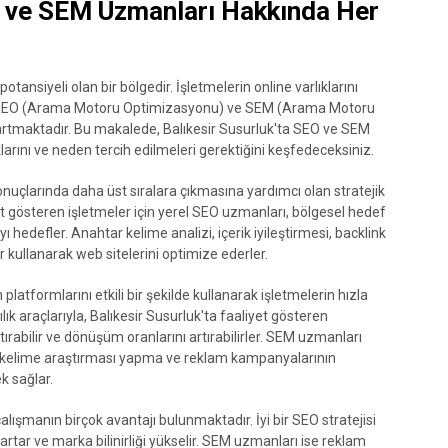
O ve SEM Uzmanları Hakkında Her
ansiyeli olan bir bölgedir. İşletmelerin online varlıklarını
in SEO (Arama Motoru Optimizasyonu) ve SEM (Arama Motoru
artmaktadır. Bu makalede, Balıkesir Susurluk'ta SEO ve SEM
klarını ve neden tercih edilmeleri gerektiğini keşfedeceksiniz.
nuçlarında daha üst sıralara çıkmasına yardımcı olan stratejik
liyet gösteren işletmeler için yerel SEO uzmanları, bölgesel hedef
hedefler. Anahtar kelime analizi, içerik iyileştirmesi, backlink
kullanarak web sitelerini optimize ederler.
tformlarını etkili bir şekilde kullanarak işletmelerin hızla
ık araçlarıyla, Balıkesir Susurluk'ta faaliyet gösteren
ştırabilir ve dönüşüm oranlarını artırabilirler. SEM uzmanları
r kelime araştırması yapma ve reklam kampanyalarının
k sağlar.
lışmanın birçok avantajı bulunmaktadır. İyi bir SEO stratejisi
artar ve marka bilinirliği yükselir. SEM uzmanları ise reklam