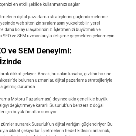
enizi en etkili şekilde kullanmanızı sağlar.
melerin dijital pazarlama stratejilerini güçlendirmelerine
esinde web sitenizin sıralamasını yükseltebilir, yerel
re daha kolay ulaşabilirsiniz. İşletmenizi büyütmek ve
aki SEO ve SEM uzmanlarıyla iletişime geçmekten çekinmeyin.
SEO ve SEM Deneyimi:
 İzinde
 olarak dikkat çekiyor. Ancak, bu sakin kasaba, gizli bir hazine
lıkesir'de bulunan uzmanlar, dijital pazarlama stratejileriyle
aya gelmiş durumda.
ma Motoru Pazarlaması) deyince akla genellikle büyük
 algıyı değiştirmeye kararlı. Susurluk'un benzersiz doğal
eler için büyük fırsatlar sunuyor.
zümler sunarak Susurluk'un dijital varlığını güçlendiriyor. Bu
a dikkat çekiyorlar. İşletmelerin hedef kitlesini anlamak,