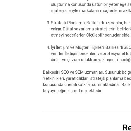
oluşturma konusunda üstün bir yeteneğe sahipt
materyalleriyle markaların müşterilerin akıll
Stratejik Planlama: Balıkesirli uzmanlar, her
çalışır. Dijital pazarlama stratejilerini belirl
etmeyi hedeflerler. Ölçülebilir sonuçlar elde
İyi İletişim ve Müşteri İlişkileri: Balıkesi
verirler. İletişim becerileri ve profesyonel tut
dinler ve çözüm odaklı bir yaklaşımla işbirliği
Balıkesirli SEO ve SEM uzmanları, Susurluk bölg
Yetkinlikleri, yaratıcılıkları, stratejik planlama be
konusunda önemli katkılar sunmaktadırlar. Balıke
büyüyeceğine işaret etmektedir.
Re