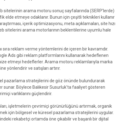
b sitelerinin arama motoru sonuç sayfalarında (SERP'lerde)
ik elde etmeye odaklanır. Bunun için çeşitli teknikleri kullanır
raştırması, içerik optimizasyonu, meta açıklamaları, site hızı
 web sitelerini arama motorlarının beklentilerine uyumlu hale
 sıra reklam verme yöntemlerini de içeren bir kavramdır.
gle Ads gibi reklam platformlarını kullanarak hedeflenen
imize etmeyi hedeflerler. Arama motoru reklamlarıyla marka
ine yönlendirir ve satışları artırır.
el pazarlama stratejilerini de göz önünde bulundurarak
 sunar. Böylece Balıkesir Susurluk'ta faaliyet gösteren
miçi varlıklarını güçlendirir.
arı, işletmelerin çevrimiçi görünürlüğünü artırmak, organik
k için bölgesel ve küresel pazarlama stratejilerini uygular.
eki rekabetçi ortamda öne çıkabilir ve başarılı bir dijital