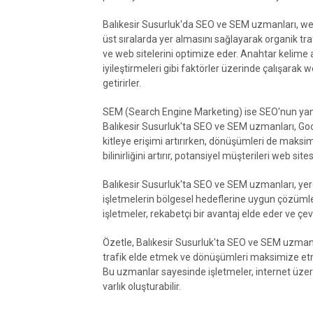
Balıkesir Susurluk'da SEO ve SEM uzmanları, we
üst sıralarda yer almasını sağlayarak organik traf
ve web sitelerini optimize eder. Anahtar kelime a
iyileştirmeleri gibi faktörler üzerinde çalışarak
getirirler.
SEM (Search Engine Marketing) ise SEO'nun yanı
Balıkesir Susurluk'ta SEO ve SEM uzmanları, Goo
kitleye erişimi artırırken, dönüşümleri de maks
bilinirliğini artırır, potansiyel müşterileri web sites
Balıkesir Susurluk'ta SEO ve SEM uzmanları, yer
işletmelerin bölgesel hedeflerine uygun çözümler
işletmeler, rekabetçi bir avantaj elde eder ve çevri
Özetle, Balıkesir Susurluk'ta SEO ve SEM uzmanl
trafik elde etmek ve dönüşümleri maksimize etme
Bu uzmanlar sayesinde işletmeler, internet üzerind
varlık oluşturabilir.