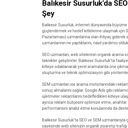
Balıkesir Susurluk’da SE
Şey
Balıkesir Susurluk, internet dünyasında büyüme pot
güçlendirmek ve hedef kitlelerine ulaşmak iç
Pazarlaması) uzmanlarına olan ihtiyaç giderek 
uzmanlarının ne yaptıklarını, nasıl yardımcı oldu
SEO uzmanları, web sitelerinin organik arama so
teknikler geliştirirler. Balıkesir Susurluk'ta faa
kitleye odaklanarak yerel aramalarda öne çıkmayı 
oluşturma ve teknik optimizasyon gibi yöntemler 
SEM uzmanları ise arama motorlarındaki reklam pla
sonuç almalarını sağlar. Google Ads gibi reklamcıl
işletmeler reklamlarını hedefledikleri kitleye ula
ayrıca reklam bütçesini optimize etme, anahta
performansını analiz etme konularında da deste
Balıkesir Susurluk'ta SEO ve SEM uzmanlarıyla ça
sayesinde web sitenizin organik ziyaretçi trafiği 