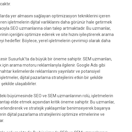
caktır.
larda yer almasını sağlayan optimizasyon tekniklerini içeren
teren işletmelerin dijital varlıklarını daha görünür hale getirmek
acıyla SEO uzmanlarına olan talep artmaktadır. Bu uzmanlar,
inin içeriğini optimize ederek ve site hızını iyileştirerek arama
 hedefler. Böylece, yerel işletmelerin çevrimiçi olarak daha
alıkesir Susurluk'ta da büyük bir öneme sahiptir. SEM uzmanları,
 için arama motoru reklamlarıyla ilgilenir. Google Ads gibi
nahtar kelimelerde reklamlarını yayınlatır ve potansiyel
şletmeler, dijital pazarlama stratejilerini etkin bir şekilde
 şekilde ulaşabilirler.
ndeki büyümesinde SEO ve SEM uzmanlarının rolü, işletmelerin
vantajı elde etmek açısından kritik öneme sahiptir. Bu uzmanlar,
değerlendirerek ve stratejik yaklaşımlar benimseyerek başarıya
rin dijital pazarlama stratejilerini optimize etmelerine ve
ar.