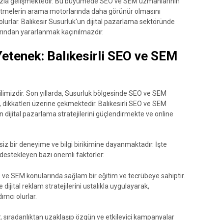
ü hızla gelişmektedir. Bu büyümede SEO ve SEM uzmanlarının
letmelerin arama motorlarında daha görünür olmasını
lurlar. Balıkesir Susurluk'un dijital pazarlama sektöründe
ından yararlanmak kaçınılmazdır.
Yetenek: Balıkesirli SEO ve SEM
r ilimizdir. Son yıllarda, Susurluk bölgesinde SEO ve SEM
dikkatleri üzerine çekmektedir. Balıkesirli SEO ve SEM
 dijital pazarlama stratejilerini güçlendirmekte ve online
siz bir deneyime ve bilgi birikimine dayanmaktadır. İşte
 destekleyen bazı önemli faktörler:
EO ve SEM konularında sağlam bir eğitim ve tecrübeye sahiptir.
jital reklam stratejilerini ustalıkla uygulayarak,
ımcı olurlar.
ar, sıradanlıktan uzaklaşıp özgün ve etkileyici kampanyalar