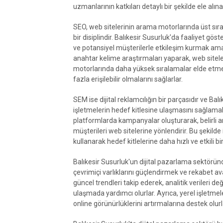
uzmanlarının katkıları detaylı bir şekilde ele alına
SEO, web sitelerinin arama motorlarında üst sıra
bir disiplindir. Balıkesir Susurluk'da faaliyet gös
ve potansiyel müşterilerle etkileşim kurmak am
anahtar kelime araştırmaları yaparak, web siteler
motorlarında daha yüksek sıralamalar elde etmeyi
fazla erişilebilir olmalarını sağlarlar.
SEM ise dijital reklamcılığın bir parçasıdır ve B
işletmelerin hedef kitlesine ulaşmasını sağlamak
platformlarda kampanyalar oluşturarak, belirli a
müşterileri web sitelerine yönlendirir. Bu şekilde i
kullanarak hedef kitlelerine daha hızlı ve etkili bir
Balıkesir Susurluk'un dijital pazarlama sektörü
çevrimiçi varlıklarını güçlendirmek ve rekabet a
güncel trendleri takip ederek, analitik verileri 
ulaşmada yardımcı olurlar. Ayrıca, yerel işletmele
online görünürlüklerini artırmalarına destek olurl