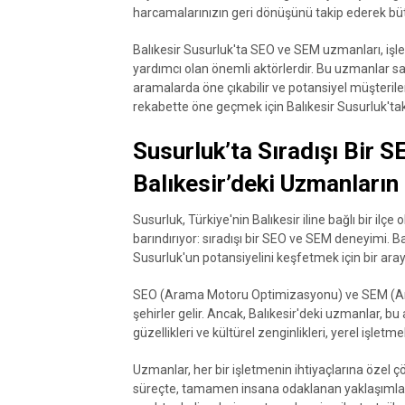
harcamalarınızın geri dönüşünü takip ederek bütç
Balıkesir Susurluk'ta SEO ve SEM uzmanları, işlet
yardımcı olan önemli aktörlerdir. Bu uzmanlar say
aramalarda öne çıkabilir ve potansiyel müşterile
rekabette öne geçmek için Balıkesir Susurluk't
Susurluk’ta Sıradışı Bir 
Balıkesir’deki Uzmanların
Susurluk, Türkiye'nin Balıkesir iline bağlı bir ilçe
barındırıyor: sıradışı bir SEO ve SEM deneyimi. Ba
Susurluk'un potansiyelini keşfetmek için bir ar
SEO (Arama Motoru Optimizasyonu) ve SEM (Ara
şehirler gelir. Ancak, Balıkesir'deki uzmanlar, bu
güzellikleri ve kültürel zenginlikleri, yerel işletm
Uzmanlar, her bir işletmenin ihtiyaçlarına özel çö
süreçte, tamamen insana odaklanan yaklaşımlarıyl