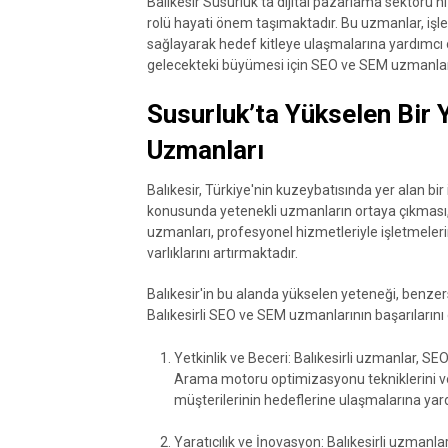
Balıkesir Susurluk'ta dijital pazarlama sektör
rolü hayati önem taşımaktadır. Bu uzmanlar, iş
sağlayarak hedef kitleye ulaşmalarına yardımcı o
gelecekteki büyümesi için SEO ve SEM uzmanlar
Susurluk’ta Yükselen Bir 
Uzmanları
Balıkesir, Türkiye'nin kuzeybatısında yer alan bi
konusunda yetenekli uzmanların ortaya çıkması, 
uzmanları, profesyonel hizmetleriyle işletmelerin
varlıklarını artırmaktadır.
Balıkesir'in bu alanda yükselen yeteneği, benzer
Balıkesirli SEO ve SEM uzmanlarının başarılarını
Yetkinlik ve Beceri: Balıkesirli uzmanlar, S
Arama motoru optimizasyonu tekniklerini ve di
müşterilerinin hedeflerine ulaşmalarına yard
Yaratıcılık ve İnovasyon: Balıkesirli uzmanl