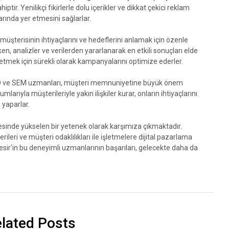
ir. Yenilikçi fikirlerle dolu içerikler ve dikkat çekici reklam
arında yer etmesini sağlarlar.
 müşterisinin ihtiyaçlarını ve hedeflerini anlamak için özenle
erken, analizler ve verilerden yararlanarak en etkili sonuçları elde
 etmek için sürekli olarak kampanyalarını optimize ederler.
rli SEO ve SEM uzmanları, müşteri memnuniyetine büyük önem
umlarıyla müşterileriyle yakın ilişkiler kurar, onların ihtiyaçlarını
 yaparlar.
esinde yükselen bir yetenek olarak karşımıza çıkmaktadır.
cerileri ve müşteri odaklılıkları ile işletmelere dijital pazarlama
sir'in bu deneyimli uzmanlarının başarıları, gelecekte daha da
lated Posts