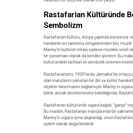
vadeden bir seçenek olarak öne çıkıyor.
Rastafarian Kültüründe Bo
Sembolizm
Rastafarian kültürü, dünya çapında benzersiz ve d
hareketin en tanınmış simgelerinden biri, müzik
Marley'in kültürel mirası sadece müzikle sınırlı
bir yansıması olarak da kendini gösterir. Bu maka
kültüründeki tarihsel ve sembolik önemini incel
Rastafarianizm, 1930'larda Jamaika'da ortaya çı
olan inançlarını yansıtan bir din ve kültür hareket
ölçekte tanınmasını sağlamıştır. Marley'in sigara
bilinir, ancak derinlemesine bakıldığında, Rastafar
Rastafarian kültüründe sigara kağıdı, “ganja” veya 
Bu madde, Rastafarian inançlarında bir sakrament
Marley'in sigara içme alışkanlığı, onun Rastafari
eylem olarak değerlendirilir.