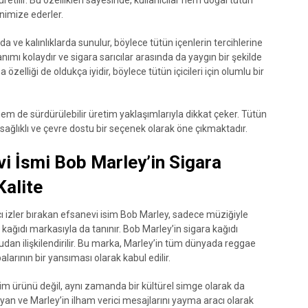
üretilir. Bu özellikleri sayesinde, kullanıcılar hem doğal tütün
inimize ederler.
da ve kalınlıklarda sunulur, böylece tütün içenlerin tercihlerine
nımı kolaydır ve sigara sarıcılar arasında da yaygın bir şekilde
 özelliği de oldukça iyidir, böylece tütün içicileri için olumlu bir
hem de sürdürülebilir üretim yaklaşımlarıyla dikkat çeker. Tütün
, sağlıklı ve çevre dostu bir seçenek olarak öne çıkmaktadır.
i İsmi Bob Marley’in Sigara
Kalite
 izler bırakan efsanevi isim Bob Marley, sadece müziğiyle
kağıdı markasıyla da tanınır. Bob Marley’in sigara kağıdı
dan ilişkilendirilir. Bu marka, Marley’in tüm dünyada reggae
arının bir yansıması olarak kabul edilir.
tim ürünü değil, aynı zamanda bir kültürel simge olarak da
an ve Marley’in ilham verici mesajlarını yayma aracı olarak