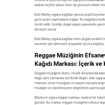
tütünlerle uyumlu olan bir yapıştırıcı kullanılarak 
tadının keyfini çıkarır hem de çevresel etkileri m
Bob Marley sigara kağıtları ayrıca çeşitli boyutlar
göre seçim yapmalarını sağlar. Bu kağıtların kulla
tercih edilir. Üstelik, doğal yapısı sayesinde yanma
deneyim sunar.
Bob Marley sigara kağıtları hem doğal içerikleri 
sevenler için alternatif arayanlar için bu kağıtlar
Reggae Müziğinin Efsanev
Kağıdı Markası: İçerik ve 
Reggae müziğinin ikonu, müzik dünyasında kalıcı
değil, aynı zamanda sembolik değeri olan sigara 
markası, onun müziğiyle ve yaşam tarzıyla doğru
müziğini ve rastafaryanın değerlerini yayma çabal
Marley’in sigara kağıdı markası, sadece bir tüke
görülür. Bu marka, reggae müziğinin ruhunu taşıy