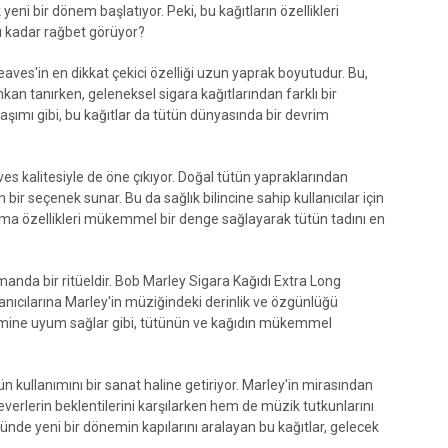
yeni bir dönem başlatıyor. Peki, bu kağıtların özellikleri
u kadar rağbet görüyor?
eaves'in en dikkat çekici özelliği uzun yaprak boyutudur. Bu,
kan tanırken, geleneksel sigara kağıtlarından farklı bir
aşımı gibi, bu kağıtlar da tütün dünyasında bir devrim
es kalitesiyle de öne çıkıyor. Doğal tütün yapraklarından
 bir seçenek sunar. Bu da sağlık bilincine sahip kullanıcılar için
yanma özellikleri mükemmel bir denge sağlayarak tütün tadını en
amanda bir ritüeldir. Bob Marley Sigara Kağıdı Extra Long
ullanıcılarına Marley'in müziğindeki derinlik ve özgünlüğü
n ritmine uyum sağlar gibi, tütünün ve kağıdın mükemmel
 kullanımını bir sanat haline getiriyor. Marley'in mirasından
verlerin beklentilerini karşılarken hem de müzik tutkunlarını
ründe yeni bir dönemin kapılarını aralayan bu kağıtlar, gelecek