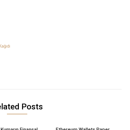
Kağıdı
lated Posts
 Kumarın Finansal
Ethereum Wallets Paper