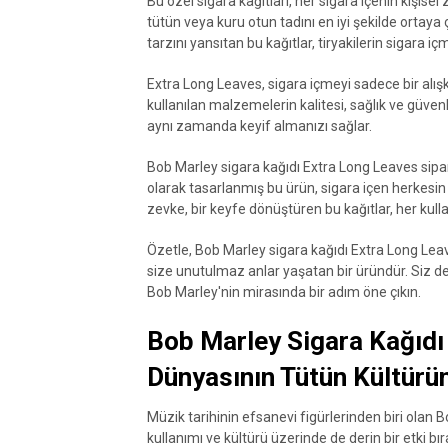
Bu özel sigara kağıtları, her sigara içenin kişise
tütün veya kuru otun tadını en iyi şekilde ortaya ç
tarzını yansıtan bu kağıtlar, tiryakilerin sigara 
Extra Long Leaves, sigara içmeyi sadece bir alışk
kullanılan malzemelerin kalitesi, sağlık ve güven
aynı zamanda keyif almanızı sağlar.
Bob Marley sigara kağıdı Extra Long Leaves sipar
olarak tasarlanmış bu ürün, sigara içen herkesin 
zevke, bir keyfe dönüştüren bu kağıtlar, her kull
Özetle, Bob Marley sigara kağıdı Extra Long Leav
size unutulmaz anlar yaşatan bir üründür. Siz d
Bob Marley'nin mirasında bir adım öne çıkın.
Bob Marley Sigara Kağıdı
Dünyasının Tütün Kültürü
Müzik tarihinin efsanevi figürlerinden biri olan 
kullanımı ve kültürü üzerinde de derin bir etki b