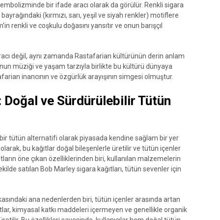
embolizminde bir ifade aracı olarak da görülür. Renkli sigara
bayrağındaki (kırmızı, sarı, yeşil ve siyah renkler) motiflere
m'in renkli ve coşkulu doğasını yansıtır ve onun barışçıl
aracı değil, aynı zamanda Rastafarian kültürünün derin anlam
nun müziği ve yaşam tarzıyla birlikte bu kültürü dünyaya
tafarian inancının ve özgürlük arayışının simgesi olmuştur.
 Doğal ve Sürdürülebilir Tütün
 bir tütün alternatifi olarak piyasada kendine sağlam bir yer
olarak, bu kağıtlar doğal bileşenlerle üretilir ve tütün içenler
tların öne çıkan özelliklerinden biri, kullanılan malzemelerin
kilde satılan Bob Marley sigara kağıtları, tütün sevenler için
kasındaki ana nedenlerden biri, tütün içenler arasında artan
ağıtlar, kimyasal katkı maddeleri içermeyen ve genellikle organik