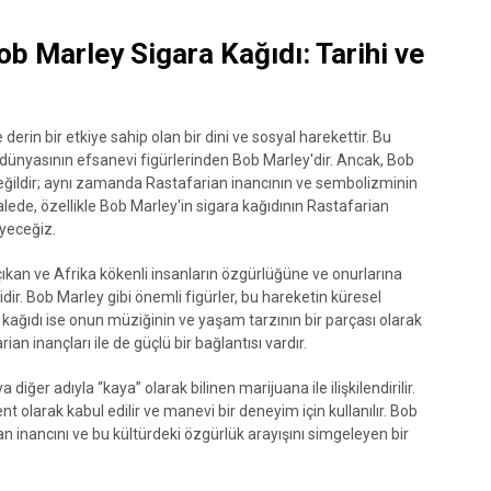
b Marley Sigara Kağıdı: Tarihi ve
erin bir etkiye sahip olan bir dini ve sosyal harekettir. Bu
 dünyasının efsanevi figürlerinden Bob Marley'dir. Ancak, Bob
 değildir; aynı zamanda Rastafarian inancının ve sembolizminin
lede, özellikle Bob Marley'in sigara kağıdının Rastafarian
eyeceğiz.
kan ve Afrika kökenli insanların özgürlüğüne ve onurlarına
idir. Bob Marley gibi önemli figürler, bu hareketin küresel
 kağıdı ise onun müziğinin ve yaşam tarzının bir parçası olarak
ian inançları ile de güçlü bir bağlantısı vardır.
diğer adıyla “kaya” olarak bilinen marijuana ile ilişkilendirilir.
 olarak kabul edilir ve manevi bir deneyim için kullanılır. Bob
an inancını ve bu kültürdeki özgürlük arayışını simgeleyen bir