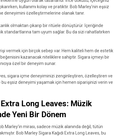
l zevklerine uygun olarak tasarlandı. İnce dokusu, içeceğiniz
ıkarırken, kullanımı kolay ve pratiktir. Bob Marley'nin eşsiz
içme deneyimini özelleştirmelerine olanak tanır.
anlık olmaktan çıkarıp bir ritüele dönüştürür. İçeriğinde
lik standartlarına tam uyum sağlar. Bu da sizi rahatlatırken
işi vermek için birçok sebep var. Hem kaliteli hem de estetik
beğenisini kazanacak niteliklere sahiptir. Sigara içmeyi bir
anıcıya özel bir deneyim sunar.
es, sigara içme deneyiminizi zenginleştiren, özelleştiren ve
e bu eşsiz deneyimi yaşamak için hemen siparişinizi verin ve
 Extra Long Leaves: Müzik
nde Yeni Bir Dönem
Bob Marley'in mirası, sadece müzik alanında değil, tütün
ırakmıştır. Bob Marley Sigara Kağıdı Extra Long Leaves, bu