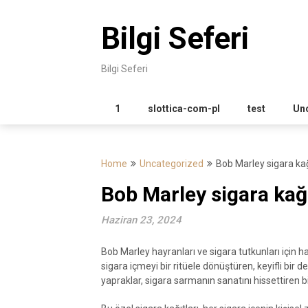
Skip
to
Bilgi Seferi
content
Bilgi Seferi
1
slottica-com-pl
test
Un
Home
Uncategorized
Bob Marley sigara kağ
Bob Marley sigara kağ
Haziran 23, 2024
Bob Marley hayranları ve sigara tutkunları için h
sigara içmeyi bir ritüele dönüştüren, keyifli bir
yapraklar, sigara sarmanın sanatını hissettiren b