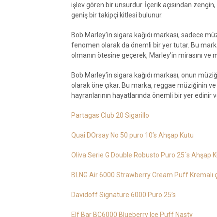
işlev gören bir unsurdur. İçerik açısından zengin, 
geniş bir takipçi kitlesi bulunur.
Bob Marley’in sigara kağıdı markası, sadece müzi
fenomen olarak da önemli bir yer tutar. Bu marka
olmanın ötesine geçerek, Marley’in mirasını ve
Bob Marley’in sigara kağıdı markası, onun müziğin
olarak öne çıkar. Bu marka, reggae müziğinin ve Ma
hayranlarının hayatlarında önemli bir yer edinir v
Partagas Club 20 Sigarillo
Quai DOrsay No 50 puro 10’s Ahşap Kutu
Oliva Serie G Double Robusto Puro 25´s Ahşap 
BLNG Air 6000 Strawberry Cream Puff Kremalı ç
Davidoff Signature 6000 Puro 25’s
Elf Bar BC6000 Blueberry Ice Puff Nasty