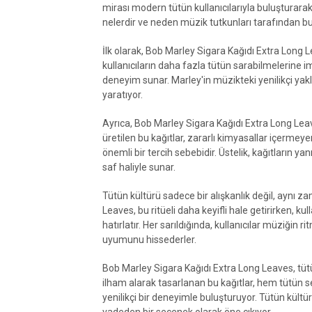
mirası modern tütün kullanıcılarıyla buluşturarak 
nelerdir ve neden müzik tutkunları tarafından b
İlk olarak, Bob Marley Sigara Kağıdı Extra Long L
kullanıcıların daha fazla tütün sarabilmelerine im
deneyim sunar. Marley'in müzikteki yenilikçi yakl
yaratıyor.
Ayrıca, Bob Marley Sigara Kağıdı Extra Long Leav
üretilen bu kağıtlar, zararlı kimyasallar içermeyen
önemli bir tercih sebebidir. Üstelik, kağıtların 
saf haliyle sunar.
Tütün kültürü sadece bir alışkanlık değil, aynı z
Leaves, bu ritüeli daha keyifli hale getirirken, k
hatırlatır. Her sarıldığında, kullanıcılar müziği
uyumunu hissederler.
Bob Marley Sigara Kağıdı Extra Long Leaves, tütün
ilham alarak tasarlanan bu kağıtlar, hem tütün se
yenilikçi bir deneyimle buluşturuyor. Tütün kültü