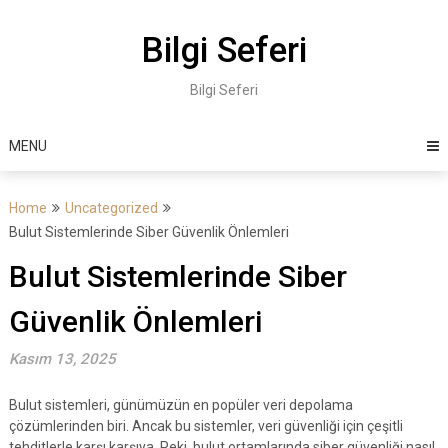
Skip
to
Bilgi Seferi
content
Bilgi Seferi
MENU
Home
Uncategorized
Bulut Sistemlerinde Siber Güvenlik Önlemleri
Bulut Sistemlerinde Siber
Güvenlik Önlemleri
Kasım 13, 2025
Bulut sistemleri, günümüzün en popüler veri depolama
çözümlerinden biri. Ancak bu sistemler, veri güvenliği için çeşitli
tehditlerle karşı karşıya. Peki, bulut ortamlarında siber güvenliği nasıl