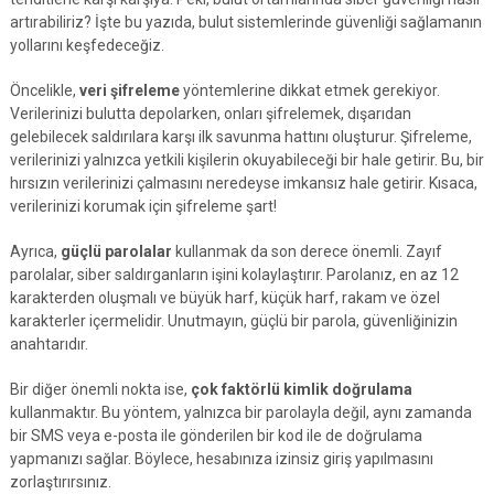
artırabiliriz? İşte bu yazıda, bulut sistemlerinde güvenliği sağlamanın
yollarını keşfedeceğiz.
Öncelikle,
veri şifreleme
yöntemlerine dikkat etmek gerekiyor.
Verilerinizi bulutta depolarken, onları şifrelemek, dışarıdan
gelebilecek saldırılara karşı ilk savunma hattını oluşturur. Şifreleme,
verilerinizi yalnızca yetkili kişilerin okuyabileceği bir hale getirir. Bu, bir
hırsızın verilerinizi çalmasını neredeyse imkansız hale getirir. Kısaca,
verilerinizi korumak için şifreleme şart!
Ayrıca,
güçlü parolalar
kullanmak da son derece önemli. Zayıf
parolalar, siber saldırganların işini kolaylaştırır. Parolanız, en az 12
karakterden oluşmalı ve büyük harf, küçük harf, rakam ve özel
karakterler içermelidir. Unutmayın, güçlü bir parola, güvenliğinizin
anahtarıdır.
Bir diğer önemli nokta ise,
çok faktörlü kimlik doğrulama
kullanmaktır. Bu yöntem, yalnızca bir parolayla değil, aynı zamanda
bir SMS veya e-posta ile gönderilen bir kod ile de doğrulama
yapmanızı sağlar. Böylece, hesabınıza izinsiz giriş yapılmasını
zorlaştırırsınız.