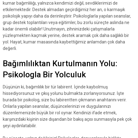
kumar bağımlılığı, yalnızca kendimizi değil, sevdiklerimizi de
etkilemektedir. Destek almadan geçirdiğimiz her an, o karmaşık
psikolojik yapıyı daha da derinleştirir. Psikologlarla yapılan seanslar,
grup destek toplantıları veya eğitimler, bu zorlu süreçte aslında ne
kadar önemli olabilir! Unutmayın, zihninizdeki çatışmalarla
yüzleşmekten kaçmak yerine, destek aramak çok daha sağlıklı bir
yol. Hayat, kumar masasında kaybettiğimiz anlamdan çok daha
değerli.
Bağımlılıktan Kurtulmanın Yolu:
Psikologla Bir Yolculuk
Düşünün ki, bağımlılık bir tür labirent. İçinde kaybolmuş
hissediyorsunuz ve çıkış yolunu bulmakta zorlanıyorsunuz. İşte
burada bir psikolog, size bu labirentten çıkmanın anahtarını verir.
Onlarla yapılan seanslar, düşüncelerinizi ve duygularınızı
düzenlemenizde büyük bir rol oynar. Kendinizi ifade etmek,
karşınızdaki kişinin size dışarıdan bir bakış açısı sunmasıyla pek çok
şeyi aydınlatabilir.