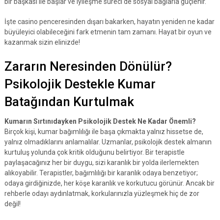
bir başkası ile başlar ve iyileşme süreci de sosyal bağlarla güçlenir.
İşte casino penceresinden dışarı bakarken, hayatın yeniden ne kadar
büyüleyici olabileceğini fark etmenin tam zamanı. Hayat bir oyun ve
kazanmak sizin elinizde!
Zararın Neresinden Dönülür?
Psikolojik Destekle Kumar
Batağından Kurtulmak
Kumarın Sırtınıdayken Psikolojik Destek Ne Kadar Önemli?
Birçok kişi, kumar bağımlılığı ile başa çıkmakta yalnız hissetse de,
yalnız olmadıklarını anlamalılar. Uzmanlar, psikolojik destek almanın
kurtuluş yolunda çok kritik olduğunu belirtiyor. Bir terapistle
paylaşacağınız her bir duygu, sizi karanlık bir yolda ilerlemekten
alıkoyabilir. Terapistler, bağımlılığı bir karanlık odaya benzetiyor;
odaya girdiğinizde, her köşe karanlık ve korkutucu görünür. Ancak bir
rehberle odayı aydınlatmak, korkularınızla yüzleşmek hiç de zor
değil!