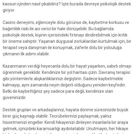
kaosun içinden nasıl çıkabiliriz? İşte burada devreye psikolojik destek
giriyor.
Casino deneyimi, eğlenceyle dolu görünse de, kaybetme korkusu ve
bağımlılık riski ile acı verici bir hale dönüşebilir. Bu bağlamda
psikolojik destek, kişinin içerisindeki fırtınayı dindirebilmek için kritik
bir öneme sahiptir. Yaşanan duygusal zorluklardan kurtulmak için, bir
terapist veya danışman ile konuşmak, zaferle dolu bir yolculuğa
çıkmanın ilk adımı olabilir.
Kazanmanın verdiği heyecanla dolu bir hayat yaşarken, sabırlı olmayı
öğrenmek gereklidir. Kendinize bir yol haritası çizin. Davranış terapisi
gibi yöntemlerle alışkanlıklarınızı değiştirin. Sadece kaybetmekle
kalmayıp, aynı zamanda neyin değerli olduğunu yeniden keşfedin.
Belki de kaybettiğiniz şey sadece para değil, kendinize olan
güveninizdir.
Destek grupları ve arkadaşlarınız, hayata dönme sürecinizde büyük
birer güç kaynağı olabilir. Tecrübelerinizi paylaşmak, yalnız
hissetmenizi engeller. Kendi hikayenizi dinleyen insanlarla bir araya
gelmek, içinizdeki karamsarlığı aydınlatabilir. Unutmayın, her hikaye