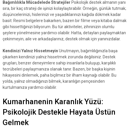
Bağımlılıkla Mücadelede Stratejiler
Psikolojik destek almanın yanı
sıra, bir kaç strateji de işinizi kolaylaştırabilir. Örneğin, günlük tutmak;
düşüncelerinizi, hislerinizi ve yaşadıklarınızı kağıda dökmek kadar
basit. Resmi belgelere bakarken, bazen bir filme veya kitaba dalmak
gibi hissettiğinizi biliyorum. Bu tür aktiviteler, zihninizin olumlu
şeylere yönelmesine yardımcı olabilir. Hatta, detayları paylaşmaktan
çekinmeyin; aile ve arkadaşlarınız, destek olmak için yanınızdalar.
Kendinizi Yalnız Hissetmeyin
Unutmayın, bağımlılığınızla başa
çıkarken kendinizi yalnız hissetmek zorunda değilsiniz. Destek
grupları, benzer deneyimlere sahip insanlarla buluşup, karşılıklı
tecrübeleri paylaşmanıza olanak tanır. Bazen, bir başka kişinin
hikayesini dinlemek, paha biçilmez bir ilham kaynağı olabilir. Bu
yolda, yalnız olmadığınızı bilmek, karanlığın pençesinden
kurtulmanıza yardımcı olabilir.
Kumarhanenin Karanlık Yüzü:
Psikolojik Destekle Hayata Üstün
Gelmek