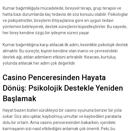
Kumar bağımlılığıyla mücadelede, bireysel terapi, grup terapisi ve
hatta bazı durumlarda ilaç tedavisi de söz konusu olabilir. Psikologlar
ve psikiyatristler, bireylerin ihtiyaçlarına göre en uygun tedavi
yöntemini belirleyerek, destek süreçlerini kişiselleştirirler. Bu sayede,
her birey kendine özgü bir iyileşme süreci yaşar.
Kumar bağımlılığına karşı atılacak ilk adım, kesinlikle psikolojik destek
almaktır. Bu süreçte, kişinin kendine olan inancı ve çevresindeki
destek ağı, atılan adımların etkisini artırabilir. Kısacası, kurtuluş
yolunda atılacak her adım çok değerlidir.
Casino Penceresinden Hayata
Dönüş: Psikolojik Destekle Yeniden
Başlamak
Hayat bazen bizleri sürükleyici bir casino oyununa benzer bir yola
sokar. Göz alıcı ışıklar, kaybolmuş umutlar ve kaybedilen paralarla
dolu bir ortam. Ama casino penceresinden bakarken, içerideki
karmaşanın sizi nasıl etkilediğini anlamak çok önemli. Peki, bu