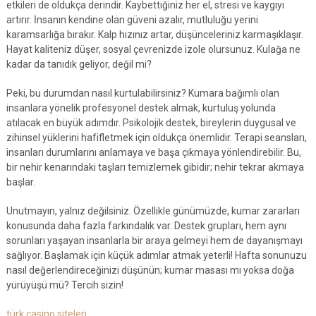
etkileri de oldukça derindir. Kaybettiğiniz her el, stresi ve kaygıyı
artırır. İnsanın kendine olan güveni azalır, mutluluğu yerini
karamsarlığa bırakır. Kalp hızınız artar, düşünceleriniz karmaşıklaşır.
Hayat kaliteniz düşer, sosyal çevrenizde izole olursunuz. Kulağa ne
kadar da tanıdık geliyor, değil mi?
Peki, bu durumdan nasıl kurtulabilirsiniz? Kumara bağımlı olan
insanlara yönelik profesyonel destek almak, kurtuluş yolunda
atılacak en büyük adımdır. Psikolojik destek, bireylerin duygusal ve
zihinsel yüklerini hafifletmek için oldukça önemlidir. Terapi seansları,
insanları durumlarını anlamaya ve başa çıkmaya yönlendirebilir. Bu,
bir nehir kenarındaki taşları temizlemek gibidir; nehir tekrar akmaya
başlar.
Unutmayın, yalnız değilsiniz. Özellikle günümüzde, kumar zararları
konusunda daha fazla farkındalık var. Destek grupları, hem aynı
sorunları yaşayan insanlarla bir araya gelmeyi hem de dayanışmayı
sağlıyor. Başlamak için küçük adımlar atmak yeterli! Hafta sonunuzu
nasıl değerlendireceğinizi düşünün; kumar masası mı yoksa doğa
yürüyüşü mü? Tercih sizin!
türk casino siteleri