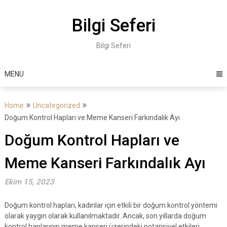
Skip
to
Bilgi Seferi
content
Bilgi Seferi
MENU
Home
Uncategorized
Doğum Kontrol Hapları ve Meme Kanseri Farkındalık Ayı
Doğum Kontrol Hapları ve
Meme Kanseri Farkındalık Ayı
Ekim 15, 2023
Doğum kontrol hapları, kadınlar için etkili bir doğum kontrol yöntemi
olarak yaygın olarak kullanılmaktadır. Ancak, son yıllarda doğum
kontrol haplarının meme kanseri üzerindeki potansiyel etkileri