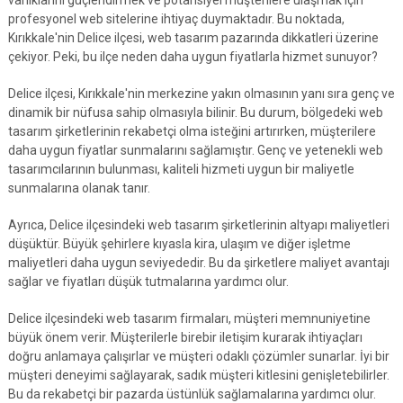
varlıklarını güçlendirmek ve potansiyel müşterilere ulaşmak için
profesyonel web sitelerine ihtiyaç duymaktadır. Bu noktada,
Kırıkkale'nin Delice ilçesi, web tasarım pazarında dikkatleri üzerine
çekiyor. Peki, bu ilçe neden daha uygun fiyatlarla hizmet sunuyor?
Delice ilçesi, Kırıkkale'nin merkezine yakın olmasının yanı sıra genç ve
dinamik bir nüfusa sahip olmasıyla bilinir. Bu durum, bölgedeki web
tasarım şirketlerinin rekabetçi olma isteğini artırırken, müşterilere
daha uygun fiyatlar sunmalarını sağlamıştır. Genç ve yetenekli web
tasarımcılarının bulunması, kaliteli hizmeti uygun bir maliyetle
sunmalarına olanak tanır.
Ayrıca, Delice ilçesindeki web tasarım şirketlerinin altyapı maliyetleri
düşüktür. Büyük şehirlere kıyasla kira, ulaşım ve diğer işletme
maliyetleri daha uygun seviyededir. Bu da şirketlere maliyet avantajı
sağlar ve fiyatları düşük tutmalarına yardımcı olur.
Delice ilçesindeki web tasarım firmaları, müşteri memnuniyetine
büyük önem verir. Müşterilerle birebir iletişim kurarak ihtiyaçları
doğru anlamaya çalışırlar ve müşteri odaklı çözümler sunarlar. İyi bir
müşteri deneyimi sağlayarak, sadık müşteri kitlesini genişletebilirler.
Bu da rekabetçi bir pazarda üstünlük sağlamalarına yardımcı olur.