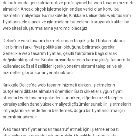
de bu konuda geri kalmamalı ve profesyonel bir web tasarım hizmeti
almalıdır. Ancak, birçok işletme için endişe verici olan konu, bu
hizmetin maliyetidir. Bu makalede, Kırıkkale Delice'deki web tasarım
fiyatlarını ele alacak ve işletmelerin bütçelerini koruyarak kaliteli bir
web sitesi oluşturmalarına yardımcı olacağız.
Delice'de web tasarım hizmeti sunan birçok şirket bulunmaktadır.
Her birinin farklı fiyat politikaları olduğunu belirtmek gerekir.
Genellikle web tasarım fiyatları, çeşitli faktörlere bağlı olarak
değişkenlik gösterir. Bunlar arasında sitenin karmaşıklığı, tasarımda
kullanılacak özel özellikler, içerik yönetim sistemi talepleri ve ek
hizmetler gibi unsurlar yer almaktadır.
Kırıkkale Delice'de web tasarım hizmeti alırken, işletmelerin
bütçelerini dikkate almaları önemlidir. Bazı şirketler uygun fiyatlı
standart web tasarım paketleri sunarken, diğerleri özel talepleri
karşılayabilen daha yüksek maliyetli çözümler sunabilir. İşletmelerin
ihtiyaçlarını ve hedeflerini belirlemek, doğru bir fiyatlandırma için
önemli bir adımdır.
Web tasarım fiyatlarından tasarruf etmek için işletmeler bazı
stratejileri göz önünde bulundurabilir. Öncelikle, birden fazla