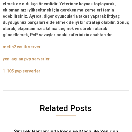
etmek
de oldukça önemlidir. Yeterince kaynak toplayarak,
ekipmanınızı yükseltmek için gereken malzemeleri temin
edebilirsiniz. Ayrıca, diğer oyuncularla takas yaparak ihtiyaç
duyduğunuz parçaları elde etmek de iyi bir strateji olabilir. Sonuç
olarak, ekipmanınızı akıllıca seçmek ve sürekli olarak
güncellemek, PvP savaşlarındaki zaferinizin anahtarıdır.
metin2 wslik server
yeni açılan pvp serverler
1-105 pvp serverler
Related Posts
Şimşek Hamamında Kese ve Masaj ile Yeniden