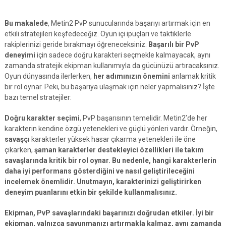
Bu makalede
, Metin2 PvP sunucularında başarıyı artırmak için en
etkili stratejileri keşfedeceğiz. Oyun içi ipuçları ve taktiklerle
rakiplerinizi geride bırakmayı öğreneceksiniz.
Başarılı bir PvP
deneyimi
için sadece doğru karakteri seçmekle kalmayacak, aynı
zamanda stratejik ekipman kullanımıyla da gücünüzü artıracaksınız.
Oyun dünyasında ilerlerken,
her adımınızın önemini
anlamak kritik
bir rol oynar. Peki, bu başarıya ulaşmak için neler yapmalısınız? İşte
bazı temel stratejiler:
Doğru karakter seçimi
, PvP başarısının temelidir. Metin2’de her
karakterin kendine özgü yetenekleri ve güçlü yönleri vardır. Örneğin,
savaşçı
karakterler yüksek hasar çıkarma yetenekleri ile öne
çıkarken,
şaman karakterler destekleyici özellikleri ile takım
savaşlarında kritik bir rol oynar. Bu nedenle, hangi karakterlerin
daha iyi performans gösterdiğini ve nasıl geliştirileceğini
incelemek önemlidir. Unutmayın, karakterinizi geliştirirken
deneyim puanlarını
etkin bir şekilde kullanmalısınız.
Ekipman
, PvP savaşlarındaki başarınızı doğrudan etkiler. İyi bir
ekipman, yalnızca savunmanızı artırmakla kalmaz, aynı zamanda