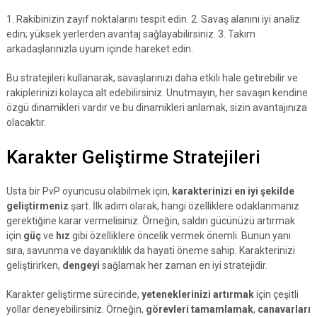
1. Rakibinizin zayıf noktalarını tespit edin. 2. Savaş alanını iyi analiz
edin; yüksek yerlerden avantaj sağlayabilirsiniz. 3. Takım
arkadaşlarınızla uyum içinde hareket edin.
Bu stratejileri kullanarak, savaşlarınızı daha etkili hale getirebilir ve
rakiplerinizi kolayca alt edebilirsiniz. Unutmayın, her savaşın kendine
özgü dinamikleri vardır ve bu dinamikleri anlamak, sizin avantajınıza
olacaktır.
Karakter Geliştirme Stratejileri
Usta bir PvP oyuncusu olabilmek için,
karakterinizi en iyi şekilde
geliştirmeniz
şart. İlk adım olarak, hangi özelliklere odaklanmanız
gerektiğine karar vermelisiniz. Örneğin, saldırı gücünüzü artırmak
için
güç
ve
hız
gibi özelliklere öncelik vermek önemli. Bunun yanı
sıra, savunma ve dayanıklılık da hayati öneme sahip. Karakterinizi
geliştirirken,
dengeyi
sağlamak her zaman en iyi stratejidir.
Karakter geliştirme sürecinde,
yeteneklerinizi artırmak
için çeşitli
yollar deneyebilirsiniz. Örneğin,
görevleri tamamlamak
,
canavarları