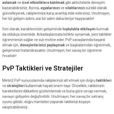
avlamak
ve
özel etkinliklere katılmak
gibi aktivitelerle deneyim
kazanabilirsiniz. Ayrıca,
eşyalarınızı
ve
silahlarınızı
sürekli olarak
güncelleyerek, rakiplerinize karşı avantaj elde edersiniz. Unutmayın,
her bir gelişim adımı, sizi bir adım daha ileriye taşıyacaktır!
Son olarak, karakterinizin gelişiminde
toplulukla etkileşim
kurmak
da oldukça önemlidir. Arkadaşlarınızla birlikte oynamak, yeni taktikler
öğrenmenizi sağlar ve sizi motive eder. PvP savaşlarında başarılı
olmak için,
deneyimlerinizi paylaşmak
ve başkalarından öğrenmek,
gelişiminizi hızlandıracaktır. Unutmayın, her savaş bir öğrenme
fırsatıdır!
PvP Taktikleri ve Stratejiler
Metin2 PvP sunucularında rakiplerinizi alt etmek için doğru
taktikleri
ve
stratejileri
kullanmak hayati önem taşır. Öncelikle, rakibinizin
hareketlerini dikkatlice gözlemlemek ve buna göre cevap vermek,
savaşın gidişatını değiştirebilir. Unutmayın, her savaş bir satranç
oyunu gibidir; doğru hamleleri yaparak rakibinizi köşeye
sıkıştırabilirsiniz.