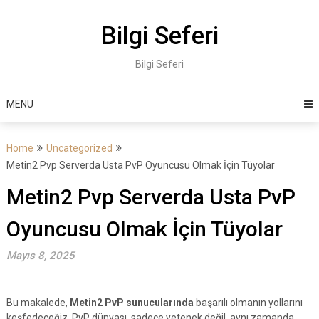
Skip
to
Bilgi Seferi
content
Bilgi Seferi
MENU
Home
Uncategorized
Metin2 Pvp Serverda Usta PvP Oyuncusu Olmak İçin Tüyolar
Metin2 Pvp Serverda Usta PvP
Oyuncusu Olmak İçin Tüyolar
Mayıs 8, 2025
Bu makalede,
Metin2 PvP sunucularında
başarılı olmanın yollarını
keşfedeceğiz. PvP dünyası, sadece yetenek değil, aynı zamanda