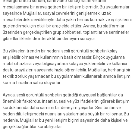
Sesli görüntülü sohbet, canlı video konuşmaları ve anlık
mesajlaşmayı bir araya getiren bir iletişim biçimidir. Bu uygulamalar
sayesinde Muğlalılar, sosyal çevrelerini genişletmek, uzak
mesafelerdeki sevdikleriyle daha yakın temas kurmak ve iş ilişkilerini
güçlendirmek için etkili bir araç elde ettiler. Ayrıca, bu platformlar
üzerinden gerçekleştirilen grup sohbetleri, toplantılar ve seminerler
gibi etkinliklerle de interaktif bir deneyim sunuyor.
Bu yükselen trendin bir nedeni, sesli görüntülü sohbetin kolay
erişilebilir olması ve kullanımının basit olmasıdır. Birçok uygulama
mobil cihazlara veya bilgisayarlara kolayca yüklenebilir ve kullanıcı
dostu arayüzleri sayesinde hızla öğrenilebilir. Muğlalılar, herhangi bir
teknik zorluk yaşamadan bu uygulamaları kullanarak anında iletişim
kurma fırsatına sahip oluyorlar.
Ayrıca, sesli görüntülü sohbetin getirdiği duygusal bağlantılar da
önemli bir faktördür. İnsanlar, sesi ve yüz ifadelerini görerek iletişim
kurduklarında daha samimi bir deneyim yaşarlar. Ses tonları ve
beden dili, iletişimdeki nüansları yakalamada büyük bir rol oynar. Bu
nedenle, Muğlalılar bu yeni iletişim biçimi sayesinde daha kişisel ve
gerçek bağlantılar kurabiliyorlar.