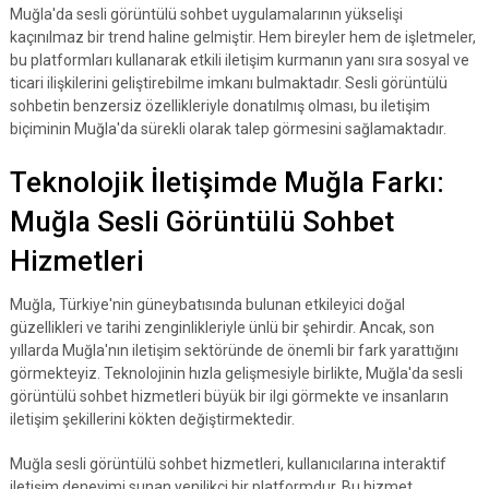
Muğla'da sesli görüntülü sohbet uygulamalarının yükselişi
kaçınılmaz bir trend haline gelmiştir. Hem bireyler hem de işletmeler,
bu platformları kullanarak etkili iletişim kurmanın yanı sıra sosyal ve
ticari ilişkilerini geliştirebilme imkanı bulmaktadır. Sesli görüntülü
sohbetin benzersiz özellikleriyle donatılmış olması, bu iletişim
biçiminin Muğla'da sürekli olarak talep görmesini sağlamaktadır.
Teknolojik İletişimde Muğla Farkı:
Muğla Sesli Görüntülü Sohbet
Hizmetleri
Muğla, Türkiye'nin güneybatısında bulunan etkileyici doğal
güzellikleri ve tarihi zenginlikleriyle ünlü bir şehirdir. Ancak, son
yıllarda Muğla'nın iletişim sektöründe de önemli bir fark yarattığını
görmekteyiz. Teknolojinin hızla gelişmesiyle birlikte, Muğla'da sesli
görüntülü sohbet hizmetleri büyük bir ilgi görmekte ve insanların
iletişim şekillerini kökten değiştirmektedir.
Muğla sesli görüntülü sohbet hizmetleri, kullanıcılarına interaktif
iletişim deneyimi sunan yenilikçi bir platformdur. Bu hizmet