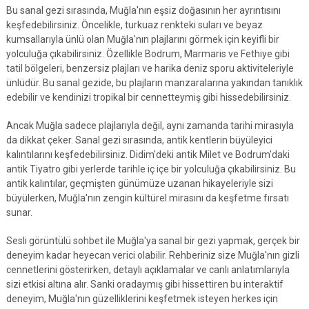
Bu sanal gezi sırasında, Muğla'nın eşsiz doğasının her ayrıntısını
keşfedebilirsiniz. Öncelikle, turkuaz renkteki suları ve beyaz
kumsallarıyla ünlü olan Muğla'nın plajlarını görmek için keyifli bir
yolculuğa çıkabilirsiniz. Özellikle Bodrum, Marmaris ve Fethiye gibi
tatil bölgeleri, benzersiz plajları ve harika deniz sporu aktiviteleriyle
ünlüdür. Bu sanal gezide, bu plajların manzaralarına yakından tanıklık
edebilir ve kendinizi tropikal bir cennetteymiş gibi hissedebilirsiniz.
Ancak Muğla sadece plajlarıyla değil, aynı zamanda tarihi mirasıyla
da dikkat çeker. Sanal gezi sırasında, antik kentlerin büyüleyici
kalıntılarını keşfedebilirsiniz. Didim'deki antik Milet ve Bodrum'daki
antik Tiyatro gibi yerlerde tarihle iç içe bir yolculuğa çıkabilirsiniz. Bu
antik kalıntılar, geçmişten günümüze uzanan hikayeleriyle sizi
büyülerken, Muğla'nın zengin kültürel mirasını da keşfetme fırsatı
sunar.
Sesli görüntülü sohbet ile Muğla'ya sanal bir gezi yapmak, gerçek bir
deneyim kadar heyecan verici olabilir. Rehberiniz size Muğla'nın gizli
cennetlerini gösterirken, detaylı açıklamalar ve canlı anlatımlarıyla
sizi etkisi altına alır. Sanki oradaymış gibi hissettiren bu interaktif
deneyim, Muğla'nın güzelliklerini keşfetmek isteyen herkes için