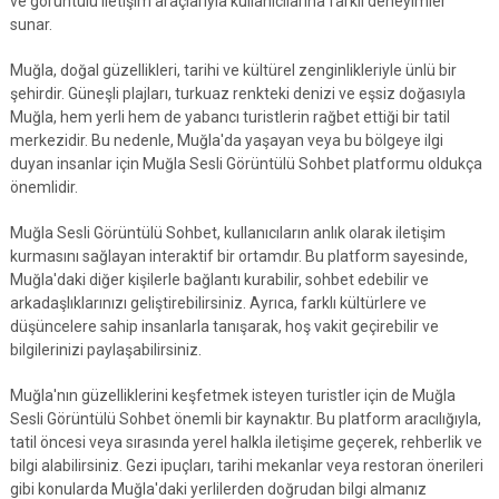
ve görüntülü iletişim araçlarıyla kullanıcılarına farklı deneyimler
sunar.
Muğla, doğal güzellikleri, tarihi ve kültürel zenginlikleriyle ünlü bir
şehirdir. Güneşli plajları, turkuaz renkteki denizi ve eşsiz doğasıyla
Muğla, hem yerli hem de yabancı turistlerin rağbet ettiği bir tatil
merkezidir. Bu nedenle, Muğla'da yaşayan veya bu bölgeye ilgi
duyan insanlar için Muğla Sesli Görüntülü Sohbet platformu oldukça
önemlidir.
Muğla Sesli Görüntülü Sohbet, kullanıcıların anlık olarak iletişim
kurmasını sağlayan interaktif bir ortamdır. Bu platform sayesinde,
Muğla'daki diğer kişilerle bağlantı kurabilir, sohbet edebilir ve
arkadaşlıklarınızı geliştirebilirsiniz. Ayrıca, farklı kültürlere ve
düşüncelere sahip insanlarla tanışarak, hoş vakit geçirebilir ve
bilgilerinizi paylaşabilirsiniz.
Muğla'nın güzelliklerini keşfetmek isteyen turistler için de Muğla
Sesli Görüntülü Sohbet önemli bir kaynaktır. Bu platform aracılığıyla,
tatil öncesi veya sırasında yerel halkla iletişime geçerek, rehberlik ve
bilgi alabilirsiniz. Gezi ipuçları, tarihi mekanlar veya restoran önerileri
gibi konularda Muğla'daki yerlilerden doğrudan bilgi almanız