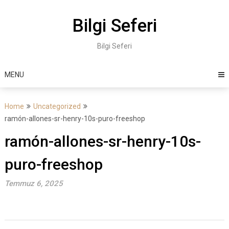
Skip
to
Bilgi Seferi
content
Bilgi Seferi
MENU
Home
Uncategorized
ramón-allones-sr-henry-10s-puro-freeshop
ramón-allones-sr-henry-10s-
puro-freeshop
Temmuz 6, 2025