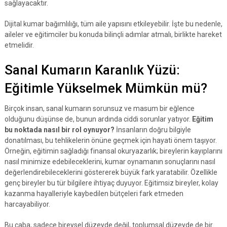
sağlayacaktır.
Dijital kumar bağımlılığı, tüm aile yapısını etkileyebilir. İşte bu nedenle,
aileler ve eğitimciler bu konuda bilinçli adımlar atmalı, birlikte hareket
etmelidir.
Sanal Kumarın Karanlık Yüzü:
Eğitimle Yükselmek Mümkün mü?
Birçok insan, sanal kumarın sorunsuz ve masum bir eğlence
olduğunu düşünse de, bunun ardında ciddi sorunlar yatıyor.
Eğitim
bu noktada nasıl bir rol oynuyor?
İnsanların doğru bilgiyle
donatılması, bu tehlikelerin önüne geçmek için hayati önem taşıyor.
Örneğin, eğitimin sağladığı finansal okuryazarlık; bireylerin kayıplarını
nasıl minimize edebileceklerini, kumar oynamanın sonuçlarını nasıl
değerlendirebileceklerini göstererek büyük fark yaratabilir. Özellikle
genç bireyler bu tür bilgilere ihtiyaç duyuyor. Eğitimsiz bireyler, kolay
kazanma hayalleriyle kaybedilen bütçeleri fark etmeden
harcayabiliyor.
Bu çaba, sadece bireysel düzeyde değil, toplumsal düzeyde de bir