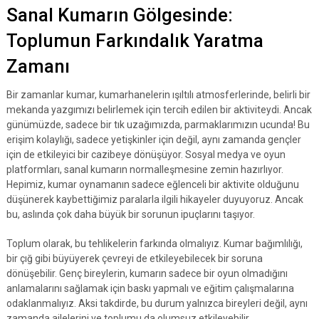
Sanal Kumarın Gölgesinde:
Toplumun Farkındalık Yaratma
Zamanı
Bir zamanlar kumar, kumarhanelerin ışıltılı atmosferlerinde, belirli bir
mekanda yazgımızı belirlemek için tercih edilen bir aktiviteydi. Ancak
günümüzde, sadece bir tık uzağımızda, parmaklarımızın ucunda! Bu
erişim kolaylığı, sadece yetişkinler için değil, aynı zamanda gençler
için de etkileyici bir cazibeye dönüşüyor. Sosyal medya ve oyun
platformları, sanal kumarın normalleşmesine zemin hazırlıyor.
Hepimiz, kumar oynamanın sadece eğlenceli bir aktivite olduğunu
düşünerek kaybettiğimiz paralarla ilgili hikayeler duyuyoruz. Ancak
bu, aslında çok daha büyük bir sorunun ipuçlarını taşıyor.
Toplum olarak, bu tehlikelerin farkında olmalıyız. Kumar bağımlılığı,
bir çığ gibi büyüyerek çevreyi de etkileyebilecek bir soruna
dönüşebilir. Genç bireylerin, kumarın sadece bir oyun olmadığını
anlamalarını sağlamak için baskı yapmalı ve eğitim çalışmalarına
odaklanmalıyız. Aksi takdirde, bu durum yalnızca bireyleri değil, aynı
zamanda ailelerini ve toplumu da olumsuz etkileyebilir.