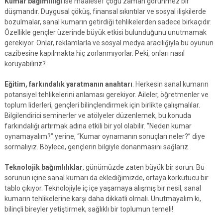
Kumar bağımlılığı
ise maalesef çoğu zaman görünmez bir
düşmandır. Duygusal çöküş, finansal sıkıntılar ve sosyal ilişkilerde
bozulmalar, sanal kumarın getirdiği tehlikelerden sadece birkaçıdır.
Özellikle gençler üzerinde büyük etkisi bulunduğunu unutmamak
gerekiyor. Onlar, reklamlarla ve sosyal medya aracılığıyla bu oyunun
cazibesine kapılmakta hiç zorlanmıyorlar. Peki, onları nasıl
koruyabiliriz?
Eğitim, farkındalık yaratmanın anahtarı
. Herkesin sanal kumarın
potansiyel tehlikelerini anlaması gerekiyor. Aileler, öğretmenler ve
toplum liderleri, gençleri bilinçlendirmek için birlikte çalışmalılar.
Bilgilendirici seminerler ve atölyeler düzenlemek, bu konuda
farkındalığı artırmak adına etkili bir yol olabilir. “Neden kumar
oynamayalım?” yerine, “Kumar oynamanın sonuçları neler?” diye
sormalıyız. Böylece, gençlerin bilgiyle donanmasını sağlarız.
Teknolojik bağımlılıklar
, günümüzde zaten büyük bir sorun. Bu
sorunun içine sanal kumarı da eklediğimizde, ortaya korkutucu bir
tablo çıkıyor. Teknolojiyle iç içe yaşamaya alışmış bir nesil, sanal
kumarın tehlikelerine karşı daha dikkatli olmalı. Unutmayalım ki,
bilinçli bireyler yetiştirmek, sağlıklı bir toplumun temeli!