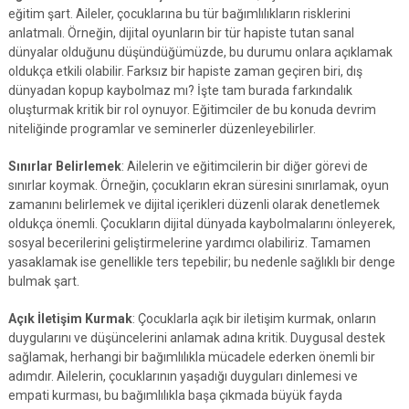
eğitim şart. Aileler, çocuklarına bu tür bağımlılıkların risklerini
anlatmalı. Örneğin, dijital oyunların bir tür hapiste tutan sanal
dünyalar olduğunu düşündüğümüzde, bu durumu onlara açıklamak
oldukça etkili olabilir. Farksız bir hapiste zaman geçiren biri, dış
dünyadan kopup kaybolmaz mı? İşte tam burada farkındalık
oluşturmak kritik bir rol oynuyor. Eğitimciler de bu konuda devrim
niteliğinde programlar ve seminerler düzenleyebilirler.
Sınırlar Belirlemek
: Ailelerin ve eğitimcilerin bir diğer görevi de
sınırlar koymak. Örneğin, çocukların ekran süresini sınırlamak, oyun
zamanını belirlemek ve dijital içerikleri düzenli olarak denetlemek
oldukça önemli. Çocukların dijital dünyada kaybolmalarını önleyerek,
sosyal becerilerini geliştirmelerine yardımcı olabiliriz. Tamamen
yasaklamak ise genellikle ters tepebilir; bu nedenle sağlıklı bir denge
bulmak şart.
Açık İletişim Kurmak
: Çocuklarla açık bir iletişim kurmak, onların
duygularını ve düşüncelerini anlamak adına kritik. Duygusal destek
sağlamak, herhangi bir bağımlılıkla mücadele ederken önemli bir
adımdır. Ailelerin, çocuklarının yaşadığı duyguları dinlemesi ve
empati kurması, bu bağımlılıkla başa çıkmada büyük fayda