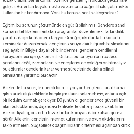
tuzak olabilir. Sanal kumar, özellikle gençler için oldukça çekici hale
geliyor. Bu, onları büyülemekte ve zamanla bağımlı hale getirmekte
kullanılan bir kandırmaca. Yani, bu konuya nasıl yaklaşmalıyız?
Eğitim, bu sorunun çözümünde en güçlü silahımız. Gençlere sanal
kumarın tehlikelerini anlatan programlar düzenlemek, farkındalık
yaratmak için kritik önem taşıyor. Örneğin, okullarda bu konuda
seminerler düzenlemek, gençlerin konuya dair bilgi sahibi olmalarını
sağlayabilir. Bilgiye dayalı bir bilinçlenme, gençlerin kendilerini
koruyabilmesi için çok önemli. Onlara, bu tür oyunların sadece
paralarını değil, zamanlarını ve enerjilerini de çaldığını anlatmalıyız.
bu eğitimler gençlerin karar verme süreçlerinde daha bilinçli
olmalarına yardımcı olacaktır.
Aileler de bu süreçte önemli bir rol oynuyor. Gençlerin sanal kumar
gibi zararlı alışkanlıklarla karşılaşmalarını önlemek için, onlarla açık
bir iletişim kurmak gerekiyor. Düşünün ki, gençler evde güvenli bir
alan bulduklarında, dışarıdaki tehlikelerle daha iyi başa çıkabilirler.
Aile içi diyalog, onları bu tuzaklardan koruyacak bir kalkan görevi
görür. Ailelerin, gençlerin internet kullanımını ve oyun aktivitelerini
takip etmeleri, oluşabilecek bağımlılıkların önlenmesi açısından kritik.