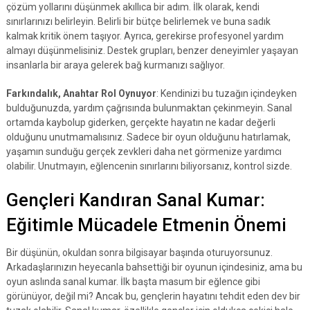
çözüm yollarını düşünmek akıllıca bir adım. İlk olarak, kendi
sınırlarınızı belirleyin. Belirli bir bütçe belirlemek ve buna sadık
kalmak kritik önem taşıyor. Ayrıca, gerekirse profesyonel yardım
almayı düşünmelisiniz. Destek grupları, benzer deneyimler yaşayan
insanlarla bir araya gelerek bağ kurmanızı sağlıyor.
Farkındalık, Anahtar Rol Oynuyor
: Kendinizi bu tuzağın içindeyken
bulduğunuzda, yardım çağrısında bulunmaktan çekinmeyin. Sanal
ortamda kaybolup giderken, gerçekte hayatın ne kadar değerli
olduğunu unutmamalısınız. Sadece bir oyun olduğunu hatırlamak,
yaşamın sunduğu gerçek zevkleri daha net görmenize yardımcı
olabilir. Unutmayın, eğlencenin sınırlarını biliyorsanız, kontrol sizde.
Gençleri Kandıran Sanal Kumar:
Eğitimle Mücadele Etmenin Önemi
Bir düşünün, okuldan sonra bilgisayar başında oturuyorsunuz.
Arkadaşlarınızın heyecanla bahsettiği bir oyunun içindesiniz, ama bu
oyun aslında sanal kumar. İlk başta masum bir eğlence gibi
görünüyor, değil mi? Ancak bu, gençlerin hayatını tehdit eden dev bir