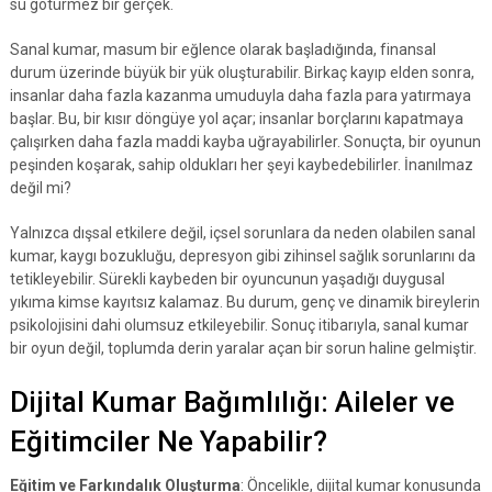
su götürmez bir gerçek.
Sanal kumar, masum bir eğlence olarak başladığında, finansal
durum üzerinde büyük bir yük oluşturabilir. Birkaç kayıp elden sonra,
insanlar daha fazla kazanma umuduyla daha fazla para yatırmaya
başlar. Bu, bir kısır döngüye yol açar; insanlar borçlarını kapatmaya
çalışırken daha fazla maddi kayba uğrayabilirler. Sonuçta, bir oyunun
peşinden koşarak, sahip oldukları her şeyi kaybedebilirler. İnanılmaz
değil mi?
Yalnızca dışsal etkilere değil, içsel sorunlara da neden olabilen sanal
kumar, kaygı bozukluğu, depresyon gibi zihinsel sağlık sorunlarını da
tetikleyebilir. Sürekli kaybeden bir oyuncunun yaşadığı duygusal
yıkıma kimse kayıtsız kalamaz. Bu durum, genç ve dinamik bireylerin
psikolojisini dahi olumsuz etkileyebilir. Sonuç itibarıyla, sanal kumar
bir oyun değil, toplumda derin yaralar açan bir sorun haline gelmiştir.
Dijital Kumar Bağımlılığı: Aileler ve
Eğitimciler Ne Yapabilir?
Eğitim ve Farkındalık Oluşturma
: Öncelikle, dijital kumar konusunda