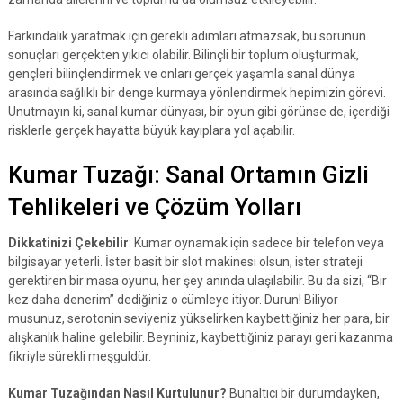
Farkındalık yaratmak için gerekli adımları atmazsak, bu sorunun
sonuçları gerçekten yıkıcı olabilir. Bilinçli bir toplum oluşturmak,
gençleri bilinçlendirmek ve onları gerçek yaşamla sanal dünya
arasında sağlıklı bir denge kurmaya yönlendirmek hepimizin görevi.
Unutmayın ki, sanal kumar dünyası, bir oyun gibi görünse de, içerdiği
risklerle gerçek hayatta büyük kayıplara yol açabilir.
Kumar Tuzağı: Sanal Ortamın Gizli
Tehlikeleri ve Çözüm Yolları
Dikkatinizi Çekebilir
: Kumar oynamak için sadece bir telefon veya
bilgisayar yeterli. İster basit bir slot makinesi olsun, ister strateji
gerektiren bir masa oyunu, her şey anında ulaşılabilir. Bu da sizi, “Bir
kez daha denerim” dediğiniz o cümleye itiyor. Durun! Biliyor
musunuz, serotonin seviyeniz yükselirken kaybettiğiniz her para, bir
alışkanlık haline gelebilir. Beyniniz, kaybettiğiniz parayı geri kazanma
fikriyle sürekli meşguldür.
Kumar Tuzağından Nasıl Kurtulunur?
Bunaltıcı bir durumdayken,