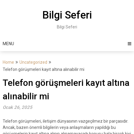
Skip
to
Bilgi Seferi
content
Bilgi Seferi
MENU
Home
Uncategorized
Telefon görüşmeleri kayıt altına alınabilir mi
Telefon görüşmeleri kayıt altına
alınabilir mi
Ocak 26, 2025
Telefon görüşmeleri, iletişim dünyasının vazgeçilmez bir parçasıdır.
Ancak, bazen önemli bilgilerin veya anlaşmaların yapıldığı bu
görüşmelerin kayıt altına alınıp alınamayacağı konusu hala birçok kişi