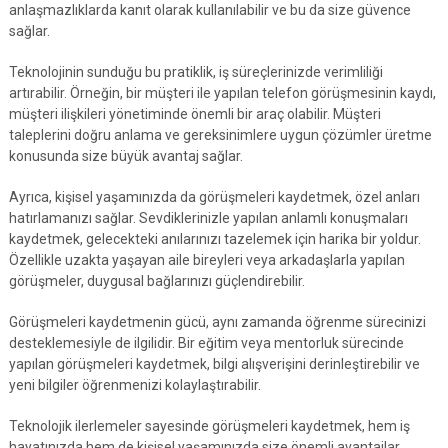
anlaşmazlıklarda kanıt olarak kullanılabilir ve bu da size güvence
sağlar.
Teknolojinin sunduğu bu pratiklik, iş süreçlerinizde verimliliği
artırabilir. Örneğin, bir müşteri ile yapılan telefon görüşmesinin kaydı,
müşteri ilişkileri yönetiminde önemli bir araç olabilir. Müşteri
taleplerini doğru anlama ve gereksinimlere uygun çözümler üretme
konusunda size büyük avantaj sağlar.
Ayrıca, kişisel yaşamınızda da görüşmeleri kaydetmek, özel anları
hatırlamanızı sağlar. Sevdiklerinizle yapılan anlamlı konuşmaları
kaydetmek, gelecekteki anılarınızı tazelemek için harika bir yoldur.
Özellikle uzakta yaşayan aile bireyleri veya arkadaşlarla yapılan
görüşmeler, duygusal bağlarınızı güçlendirebilir.
Görüşmeleri kaydetmenin gücü, aynı zamanda öğrenme sürecinizi
desteklemesiyle de ilgilidir. Bir eğitim veya mentorluk sürecinde
yapılan görüşmeleri kaydetmek, bilgi alışverişini derinleştirebilir ve
yeni bilgiler öğrenmenizi kolaylaştırabilir.
Teknolojik ilerlemeler sayesinde görüşmeleri kaydetmek, hem iş
hayatınızda hem de kişisel yaşamınızda size önemli avantajlar