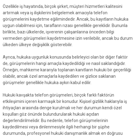
Özellikle iş hayatında, birçok şirket, müşteri hizmetleri kalitesini
artırmak veya iş ilişkilerini belgelemek amacıyla telefon
görüşmelerini kaydetme eğilimindedir. Ancak, bu kayıtların hukuka
uygun olabilmesi için, tarafların rızası genellikle gereklidir. Bununla
birlikte, bazı ülkelerde, işverenin çalışanlarına önceden bilgi
vermeden görüşmeleri kaydetmesine izin verilebilir, ancak bu durum
ülkeden ülkeye değişiklik gösterebilir.
Ayrıca, hukuka uygunluk konusunda belirleyici olan bir diğer faktör
de, görüşmelerin hangi amaçla kaydedildiği ve nasıl saklandığıdır.
Örneğin, mahkeme kararıyla toplanan kanıtların hukuki bir geçerliliği
olabilir, ancak özel amaçlarla kaydedilen ve gizlice saklanan
görüşmeler genellikle hukuka aykırı kabul edilir.
Hukuki kavşakta telefon görüşmeleri, birçok farklı faktörün
etkileşimini içeren karmaşık bir konudur. Kişisel gizlilik haklarıyla iş
ihtiyaçları arasında denge kurulmalı ve her durumun kendi özel
koşulları göz önünde bulundurularak hukuki açıdan
değerlendirilmelidir. Bu nedenle, telefon görüşmelerinin
kaydedilmesi veya dinlenmesiyle ilgili herhangi bir şüphe
durumunda, profesyonel hukuki danışmanlık almak en doğrusu