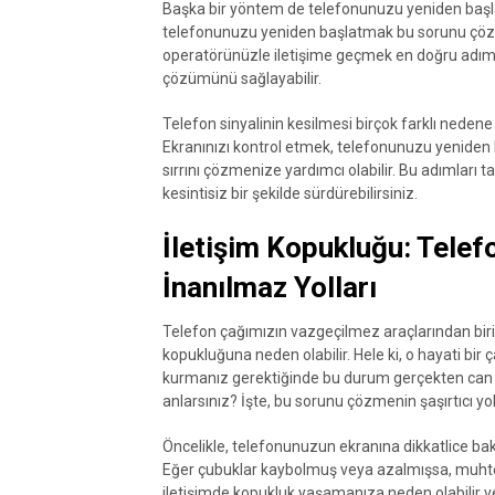
Başka bir yöntem de telefonunuzu yeniden başlatm
telefonunuzu yeniden başlatmak bu sorunu çözebi
operatörünüzle iletişime geçmek en doğru adım o
çözümünü sağlayabilir.
Telefon sinyalinin kesilmesi birçok farklı nedene 
Ekranınızı kontrol etmek, telefonunuzu yeniden
sırrını çözmenize yardımcı olabilir. Bu adımları tak
kesintisiz bir şekilde sürdürebilirsiniz.
İletişim Kopukluğu: Tele
İnanılmaz Yolları
Telefon çağımızın vazgeçilmez araçlarından biri
kopukluğuna neden olabilir. Hele ki, o hayati bir
kurmanız gerektiğinde bu durum gerçekten can sık
anlarsınız? İşte, bu sorunu çözmenin şaşırtıcı yoll
Öncelikle, telefonunuzun ekranına dikkatlice b
Eğer çubuklar kaybolmuş veya azalmışsa, muhte
iletişimde kopukluk yaşamanıza neden olabilir ve 