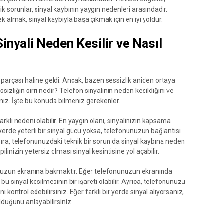
ik sorunlar, sinyal kaybının yaygın nedenleri arasındadır.
k almak, sinyal kaybıyla başa çıkmak için en iyi yoldur.
Sinyali Neden Kesilir ve Nasıl
parçası haline geldi. Ancak, bazen sessizlik aniden ortaya
essizliğin sırrı nedir? Telefon sinyalinin neden kesildiğini ve
iniz. İşte bu konuda bilmeniz gerekenler.
arklı nedeni olabilir. En yaygın olanı, sinyalinizin kapsama
erde yeterli bir sinyal gücü yoksa, telefonunuzun bağlantısı
ı sıra, telefonunuzdaki teknik bir sorun da sinyal kaybına neden
ilinizin yetersiz olması sinyal kesintisine yol açabilir.
onunuzun ekranına bakmaktır. Eğer telefonunuzun ekranında
u sinyal kesilmesinin bir işareti olabilir. Ayrıca, telefonunuzu
 kontrol edebilirsiniz. Eğer farklı bir yerde sinyal alıyorsanız,
duğunu anlayabilirsiniz.