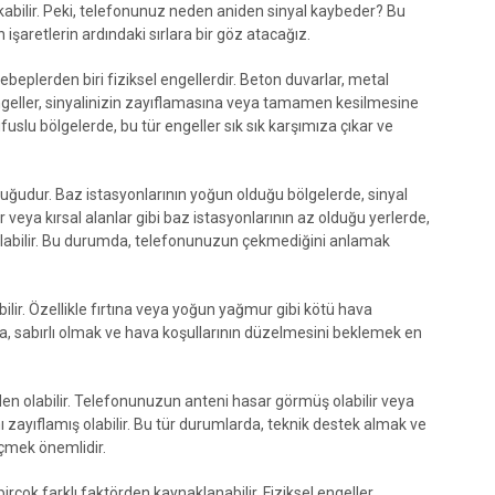
kabilir. Peki, telefonunuz neden aniden sinyal kaybeder? Bu
şaretlerin ardındaki sırlara bir göz atacağız.
sebeplerden biri fiziksel engellerdir. Beton duvarlar, metal
 engeller, sinyalinizin zayıflamasına veya tamamen kesilmesine
fuslu bölgelerde, bu tür engeller sık sık karşımıza çıkar ve
nluğudur. Baz istasyonlarının yoğun olduğu bölgelerde, sinyal
r veya kırsal alanlar gibi baz istasyonlarının az olduğu yerlerde,
bolabilir. Bu durumda, telefonunuzun çekmediğini anlamak
ebilir. Özellikle fırtına veya yoğun yağmur gibi kötü hava
da, sabırlı olmak ve hava koşullarının düzelmesini beklemek en
den olabilir. Telefonunuzun anteni hasar görmüş olabilir veya
ı zayıflamış olabilir. Bu tür durumlarda, teknik destek almak ve
çmek önemlidir.
rçok farklı faktörden kaynaklanabilir. Fiziksel engeller,