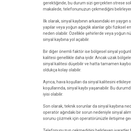
gerektiğinde, bu durum sizi gerçekten strese so
makalede, telefonunuzun çekmediğini belirleyen i
İlk olarak, sinyal kaybının arkasındaki en yaygın 
yapılar veya yoğun ağaçlık alanlar gibi fiziksel
neden olabilir. Özellikle şehirlerde veya yoğun nü
sinyal kaybına yol açabilir.
Bir diğer önemli faktör ise bölgesel sinyal yoğu
kalitesi genellikle daha iyidir. Ancak uzak bölgele
sinyal kalitesi düşebilir ve hatta tamamen kay
oldukça kolay olabilir.
Ayrıca, hava koşulları da sinyal kalitesini etkiley
koşullarında, sinyal kaybı yaşanabilir. Bu durum
iyisi olabilir.
Son olarak, teknik sorunlar da sinyal kaybına ne
operatör ağındaki bir sorun nedeniyle sinyal alım
sorunu çözmek için operatörünüzle iletişime ge
Telefonunuzun çekmediğini belirleyen işaretler bi