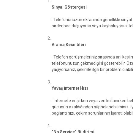
Sinyal Göstergesi
: Telefonunuzun ekranında genellikle sinyal
birdenbire düşüyorsa veya kayboluyorsa, te
Arama Kesintileri
: Telefon görüşmeleriniz sırasında ani kesilm
telefonunuzun çekmediğini gösterebilir. Özell
yaşıyorsanız, çekimle ilgili bir problem olabili
Yavaş İnternet Hızı
: İnternete erişirken veya veri kullanırken
gücünün azaldığından şüphelenebilirsiniz. İyi
bağlantı hızı, çekim sorunlarının işareti olabili
“No Service” Bildirimi