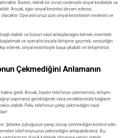
aktır. Bazen, teknik bir sorun nedeniyle sinyal kesilebilir ve
lir. Ancak, eğer sinyal kesintisi devam ederse,
lacaktır. Operatörünüz size sinyal kesintisinin nedenini ve
bağlı olabilir ve bunun nasıl anlaşılacağını bilmek önemlidir.
 başlatmak ve operatörünüzle iletişime geçmek, sessizliğin
ip ederek, sinyal kesintisiyle başa çıkabilir ve iletişiminizi
fonun Çekmediğini Anlamanın
 haline geldi. Ancak, bazen telefonun çekmemesi, iletişim
 çağrıyı yapmanız gerektiğinde veya sevdiklerinizle bağlantı
ıcı olabilir. Peki, telefonun çekip çekmediğini nasıl
arı!
akın. Şebeke çubuğunun yanıp sönüp sönmediğini kontrol edin.
melen telefonunuzun çekmediğini anlayabilirsiniz. Bu,
çağrılarınızın düşük kalitede olmasına sebep olabilir.