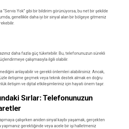
“Servis Yok” gibi bir bildirim görünüyorsa, bu net bir şekilde
da, genellikle daha iyi bir sinyal alan bir bölgeye gitmeniz
kebilir.
ınız daha fazla güç tüketebilir. Bu, telefonunuzun sürekli
çlendirmeye çalışmasıyla ilgili olabilir.
diğini anlayabilir ve gerekli önlemleri alabilirsiniz. Ancak,
nüzle iletişime geçmek veya teknik destek almak en doğru
ük iletişim ve dijital etkileşimleriniz için hayati önem taşır.
ndaki Sırlar: Telefonunuzun
aretler
apmaya çalışırken aniden sinyal kaybı yaşamak, gerçekten
şma yapmanız gerektiğinde veya acele bir işi halletmeniz