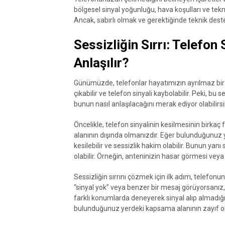
bölgesel sinyal yoğunluğu, hava koşulları ve tekn
Ancak, sabırlı olmak ve gerektiğinde teknik deste
Sessizliğin Sırrı: Telefon 
Anlaşılır?
Günümüzde, telefonlar hayatımızın ayrılmaz bir 
çıkabilir ve telefon sinyali kaybolabilir. Peki, bu s
bunun nasıl anlaşılacağını merak ediyor olabilirs
Öncelikle, telefon sinyalinin kesilmesinin birkaç f
alanının dışında olmanızdır. Eğer bulunduğunuz y
kesilebilir ve sessizlik hakim olabilir. Bunun yan
olabilir. Örneğin, anteninizin hasar görmesi veya p
Sessizliğin sırrını çözmek için ilk adım, telef
“sinyal yok” veya benzer bir mesaj görüyorsanız, b
farklı konumlarda deneyerek sinyal alıp almadığını
bulunduğunuz yerdeki kapsama alanının zayıf ol