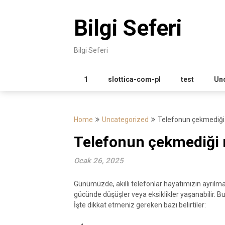
Skip
to
Bilgi Seferi
content
Bilgi Seferi
1
slottica-com-pl
test
Un
Home
Uncategorized
Telefonun çekmediği n
Telefonun çekmediği na
Ocak 26, 2025
Günümüzde, akıllı telefonlar hayatımızın ayrılma
gücünde düşüşler veya eksiklikler yaşanabilir. B
İşte dikkat etmeniz gereken bazı belirtiler: