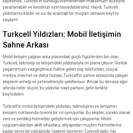
sayesinde, Turkcell’in sunduğu hizmetlerden maksimum düzeyde
yararlanabilir ve kendinizi özel hissedebilirsiniz. Haydi, Turkcell
yıldızlarına katılın ve siz de avantajlı bir müşteri olmanın keyfini
yaşayın!
Turkcell Yıldızları: Mobil İletişimin
Sahne Arkası
Mobil iletişim çağının arka planındaki güçlü figürlerden biri olan
Turkcell, teknoloji ve iletişimdeki yıldızlarıyla ön plana çıkıyor. Günlük
yaşamımızın vazgeçilmezi haline gelen cep telefonları, sosyal
medya, internet ve daha fazlası, Turkcell’in sahne arkasında çalışan
ekiplerin emeği ve yetenekleriyle şekilleniyor. Ancak bu devasa ağın
altında neler oluyor, bu yıldızlar nasıl parlıyor, gelin birlikte
keşfedelim.
Turkcell’in mobil iletişimdeki yıldızları, teknolojinin ve iletişimin
kesişim noktasında önemli bir rol oynuyorlar. Bu ekipler, sürekli olarak
yeni ve yenilikçi hizmetler geliştirmek için çalışıyorlar. Mobil
uygulamalardan akıllı cihazlara, altyapıdan müşteri hizmetlerine
kadar geniş bir yelpazede faaliyet gösteren Turkcell ekibi, her