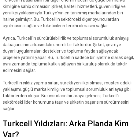
Turkcell’in başarısının bir diğer önemli nedeni de güçlü bir marka
kimliğine sahip olmasıdır. Şirket, kaliteli hizmetleri, güvenilirliği ve
yenilikçi yaklaşımıyla Türkiye’nin en tanınmış markalarından biri
haline gelmiştir. Bu, Turkcell’in sektördeki diğer oyunculardan
ayrılmasını sağlar ve tüketicilerin tercihi olmasını sağlar.
Ayrıca, Turkcell’in sürdürülebilirlik ve toplumsal sorumluluk anlayışı
da başarısının arkasındaki önemli bir faktördür. Şirket, çevreye
duyarlı uygulamaları destekler ve topluma fayda sağlayacak
projelere yatırım yapar. Bu, Turkcell’in sadece bir işletme olarak değil,
aynı zamanda topluma katkı sağlayan bir kuruluş olarak da takdir
edilmesini sağlar.
Turkcell’in yıldız yapma sırları, sürekli yenilikçi olması, müşteri odaklı
yaklaşımı, güçlü marka kimliği ve toplumsal sorumluluk anlayışı gibi
faktörlerden oluşur. Bu unsurların bir araya gelmesi, Turkcell’i
sektördeki lider konumuna taşır ve şirketin başarısını sürdürmesini
sağlar.
Turkcell Yıldızları: Arka Planda Kim
Var?