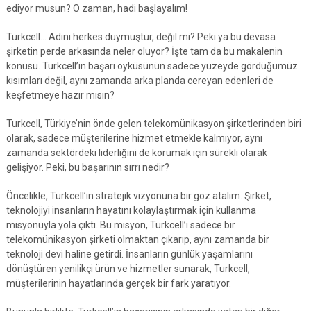
ediyor musun? O zaman, hadi başlayalım!
Turkcell… Adını herkes duymuştur, değil mi? Peki ya bu devasa
şirketin perde arkasında neler oluyor? İşte tam da bu makalenin
konusu. Turkcell’in başarı öyküsünün sadece yüzeyde gördüğümüz
kısımları değil, aynı zamanda arka planda cereyan edenleri de
keşfetmeye hazır mısın?
Turkcell, Türkiye’nin önde gelen telekomünikasyon şirketlerinden biri
olarak, sadece müşterilerine hizmet etmekle kalmıyor, aynı
zamanda sektördeki liderliğini de korumak için sürekli olarak
gelişiyor. Peki, bu başarının sırrı nedir?
Öncelikle, Turkcell’in stratejik vizyonuna bir göz atalım. Şirket,
teknolojiyi insanların hayatını kolaylaştırmak için kullanma
misyonuyla yola çıktı. Bu misyon, Turkcell’i sadece bir
telekomünikasyon şirketi olmaktan çıkarıp, aynı zamanda bir
teknoloji devi haline getirdi. İnsanların günlük yaşamlarını
dönüştüren yenilikçi ürün ve hizmetler sunarak, Turkcell,
müşterilerinin hayatlarında gerçek bir fark yaratıyor.