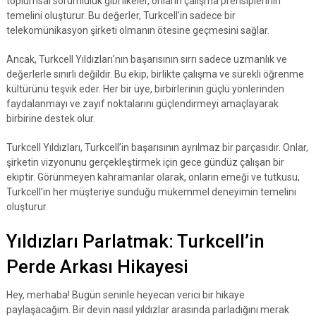
toplumsal sorumluluk gibi ilkeler, onların çalışma prensiplerinin
temelini oluşturur. Bu değerler, Turkcell’in sadece bir
telekomünikasyon şirketi olmanın ötesine geçmesini sağlar.
Ancak, Turkcell Yıldızları’nın başarısının sırrı sadece uzmanlık ve
değerlerle sınırlı değildir. Bu ekip, birlikte çalışma ve sürekli öğrenme
kültürünü teşvik eder. Her bir üye, birbirlerinin güçlü yönlerinden
faydalanmayı ve zayıf noktalarını güçlendirmeyi amaçlayarak
birbirine destek olur.
Turkcell Yıldızları, Turkcell’in başarısının ayrılmaz bir parçasıdır. Onlar,
şirketin vizyonunu gerçekleştirmek için gece gündüz çalışan bir
ekiptir. Görünmeyen kahramanlar olarak, onların emeği ve tutkusu,
Turkcell’in her müşteriye sunduğu mükemmel deneyimin temelini
oluşturur.
Yıldızları Parlatmak: Turkcell’in
Perde Arkası Hikayesi
Hey, merhaba! Bugün seninle heyecan verici bir hikaye
paylaşacağım. Bir devin nasıl yıldızlar arasında parladığını merak