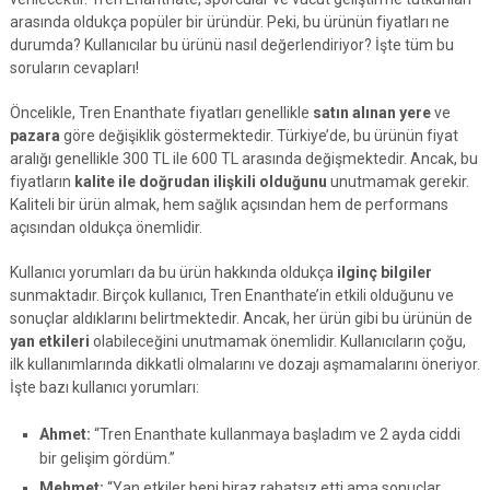
arasında oldukça popüler bir üründür. Peki, bu ürünün fiyatları ne
durumda? Kullanıcılar bu ürünü nasıl değerlendiriyor? İşte tüm bu
soruların cevapları!
Öncelikle, Tren Enanthate fiyatları genellikle
satın alınan yere
ve
pazara
göre değişiklik göstermektedir. Türkiye’de, bu ürünün fiyat
aralığı genellikle 300 TL ile 600 TL arasında değişmektedir. Ancak, bu
fiyatların
kalite ile doğrudan ilişkili olduğunu
unutmamak gerekir.
Kaliteli bir ürün almak, hem sağlık açısından hem de performans
açısından oldukça önemlidir.
Kullanıcı yorumları da bu ürün hakkında oldukça
ilginç bilgiler
sunmaktadır. Birçok kullanıcı, Tren Enanthate’in etkili olduğunu ve
sonuçlar aldıklarını belirtmektedir. Ancak, her ürün gibi bu ürünün de
yan etkileri
olabileceğini unutmamak önemlidir. Kullanıcıların çoğu,
ilk kullanımlarında dikkatli olmalarını ve dozajı aşmamalarını öneriyor.
İşte bazı kullanıcı yorumları:
Ahmet:
“Tren Enanthate kullanmaya başladım ve 2 ayda ciddi
bir gelişim gördüm.”
Mehmet:
“Yan etkiler beni biraz rahatsız etti ama sonuçlar