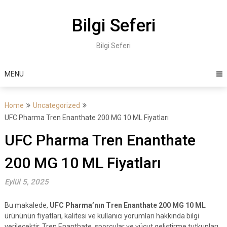
Skip
to
Bilgi Seferi
content
Bilgi Seferi
MENU
Home
Uncategorized
UFC Pharma Tren Enanthate 200 MG 10 ML Fiyatları
UFC Pharma Tren Enanthate
200 MG 10 ML Fiyatları
Eylül 5, 2025
Bu makalede,
UFC Pharma’nın Tren Enanthate 200 MG 10 ML
ürününün fiyatları, kalitesi ve kullanıcı yorumları hakkında bilgi
verilecektir. Tren Enanthate, sporcular ve vücut geliştirme tutkunları