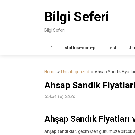
Skip
to
Bilgi Seferi
content
Bilgi Seferi
1
slottica-com-pl
test
Un
Home
Uncategorized
Ahsap Sandik Fiyatlar
Ahsap Sandik Fiyatlari
Şubat 18, 2026
Ahşap Sandık Fiyatları 
Ahşap sandıklar
, geçmişten günümüze birçok al