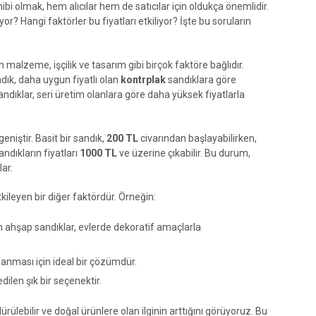
hibi olmak, hem alıcılar hem de satıcılar için oldukça önemlidir.
or? Hangi faktörler bu fiyatları etkiliyor? İşte bu soruların
n malzeme, işçilik ve tasarım gibi birçok faktöre bağlıdır.
ndık, daha uygun fiyatlı olan
kontrplak
sandıklara göre
sandıklar, seri üretim olanlara göre daha yüksek fiyatlarla
eniştir. Basit bir sandık,
200 TL
civarından başlayabilirken,
ndıkların fiyatları
1000 TL
ve üzerine çıkabilir. Bu durum,
ar.
tkileyen bir diğer faktördür. Örneğin:
 ahşap sandıklar, evlerde dekoratif amaçlarla
lanması için ideal bir çözümdür.
ilen şık bir seçenektir.
rülebilir ve doğal ürünlere olan ilginin arttığını görüyoruz. Bu