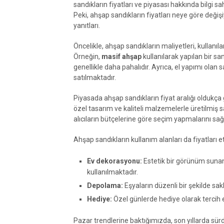
sandıkların fiyatları ve piyasası hakkında bilgi sa
Peki, ahşap sandıkların fiyatları neye göre değişiy
yanıtları.
Öncelikle, ahşap sandıkların maliyetleri, kullanıla
Örneğin,
masif ahşap
kullanılarak yapılan bir sa
genellikle daha pahalıdır. Ayrıca, el yapımı olan 
satılmaktadır.
Piyasada ahşap sandıkların fiyat aralığı oldukça g
özel tasarım ve kaliteli malzemelerle üretilmiş sa
alıcıların bütçelerine göre seçim yapmalarını sağl
Ahşap sandıkların kullanım alanları da fiyatları e
Ev dekorasyonu:
Estetik bir görünüm sunan
kullanılmaktadır.
Depolama:
Eşyaların düzenli bir şekilde sak
Hediye:
Özel günlerde hediye olarak tercih ed
Pazar trendlerine baktığımızda, son yıllarda sürdü