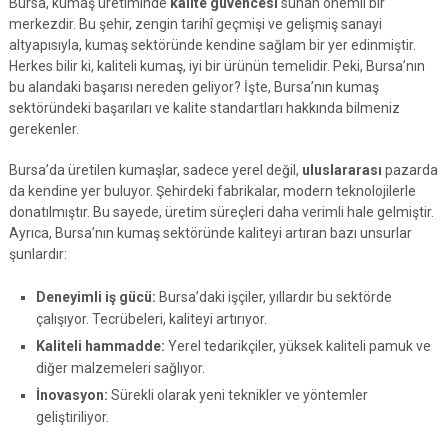
Bursa, kumaş üretiminde
kalite güvencesi
sunan önemli bir
merkezdir. Bu şehir, zengin tarihî geçmişi ve gelişmiş sanayi
altyapısıyla, kumaş sektöründe kendine sağlam bir yer edinmiştir.
Herkes bilir ki, kaliteli kumaş, iyi bir ürünün temelidir. Peki, Bursa’nın
bu alandaki başarısı nereden geliyor? İşte, Bursa’nın kumaş
sektöründeki başarıları ve kalite standartları hakkında bilmeniz
gerekenler.
Bursa’da üretilen kumaşlar, sadece yerel değil,
uluslararası
pazarda
da kendine yer buluyor. Şehirdeki fabrikalar, modern teknolojilerle
donatılmıştır. Bu sayede, üretim süreçleri daha verimli hale gelmiştir.
Ayrıca, Bursa’nın kumaş sektöründe kaliteyi artıran bazı unsurlar
şunlardır:
Deneyimli iş gücü:
Bursa’daki işçiler, yıllardır bu sektörde
çalışıyor. Tecrübeleri, kaliteyi artırıyor.
Kaliteli hammadde:
Yerel tedarikçiler, yüksek kaliteli pamuk ve
diğer malzemeleri sağlıyor.
İnovasyon:
Sürekli olarak yeni teknikler ve yöntemler
geliştiriliyor.