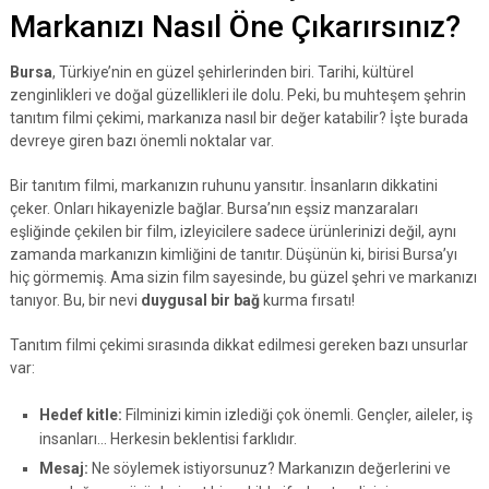
Markanızı Nasıl Öne Çıkarırsınız?
Bursa
, Türkiye’nin en güzel şehirlerinden biri. Tarihi, kültürel
zenginlikleri ve doğal güzellikleri ile dolu. Peki, bu muhteşem şehrin
tanıtım filmi çekimi, markanıza nasıl bir değer katabilir? İşte burada
devreye giren bazı önemli noktalar var.
Bir tanıtım filmi, markanızın ruhunu yansıtır. İnsanların dikkatini
çeker. Onları hikayenizle bağlar. Bursa’nın eşsiz manzaraları
eşliğinde çekilen bir film, izleyicilere sadece ürünlerinizi değil, aynı
zamanda markanızın kimliğini de tanıtır. Düşünün ki, birisi Bursa’yı
hiç görmemiş. Ama sizin film sayesinde, bu güzel şehri ve markanızı
tanıyor. Bu, bir nevi
duygusal bir bağ
kurma fırsatı!
Tanıtım filmi çekimi sırasında dikkat edilmesi gereken bazı unsurlar
var:
Hedef kitle:
Filminizi kimin izlediği çok önemli. Gençler, aileler, iş
insanları… Herkesin beklentisi farklıdır.
Mesaj:
Ne söylemek istiyorsunuz? Markanızın değerlerini ve