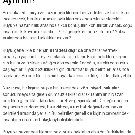
Aynı mı?
Bu makalede,
büyü
ve
nazar
belirtilerinin benzerlikleri ve farklılıkları
incelenecek, her iki durumun belirtileri hakkında bilgi verilecektir.
Büyü ve nazar, halk arasında sıkça konuşulan konulardır. Ancak, çoğu
insan bu iki kavramı karıştırır. Peki, gerçekten benzerler mi? Yoksa
aralarında belirgin farklılıklar mı var?
Büyü, genellikle
bir kişinin iradesi dışında
ona zarar vermek
amacıyla yapılan bir eylem olarak tanımlanır. Büyü belirtileri, kişinin
ruh halini ve fiziksel sağlığını etkileyebilir. Örneğin, sürekli yorgunluk,
baş ağrıları, uyku bozuklukları gibi durumlar büyü belirtileri arasında
sayılabilir. Bu belirtiler, kişinin hayat kalitesini ciddi şekilde etkileyebilir.
Nazar ise, bir kişinin başka biri üzerindeki
kötü niyetli bakışları
sonucu meydana gelen olumsuz etkiler olarak tanımlanır. Nazar
belirtileri genellikle daha kısa süreli ve geçici olabilir. Örneğin, aniden
başlayan baş dönmesi, halsizlik veya ruh hali değişiklikleri nazar
belirtileri arasında yer alır. Bu belirtiler, genellikle kişinin çevresindeki
insanların ona olan bakışlarıyla ilişkilendirilir.
Büyü ve nazar belirtilerinin bazı ortak noktaları olsa da, farklılıkları da