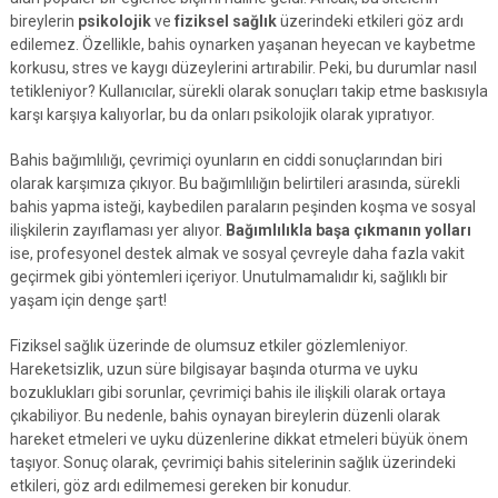
bireylerin
psikolojik
ve
fiziksel sağlık
üzerindeki etkileri göz ardı
edilemez. Özellikle, bahis oynarken yaşanan heyecan ve kaybetme
korkusu, stres ve kaygı düzeylerini artırabilir. Peki, bu durumlar nasıl
tetikleniyor? Kullanıcılar, sürekli olarak sonuçları takip etme baskısıyla
karşı karşıya kalıyorlar, bu da onları psikolojik olarak yıpratıyor.
Bahis bağımlılığı, çevrimiçi oyunların en ciddi sonuçlarından biri
olarak karşımıza çıkıyor. Bu bağımlılığın belirtileri arasında, sürekli
bahis yapma isteği, kaybedilen paraların peşinden koşma ve sosyal
ilişkilerin zayıflaması yer alıyor.
Bağımlılıkla başa çıkmanın yolları
ise, profesyonel destek almak ve sosyal çevreyle daha fazla vakit
geçirmek gibi yöntemleri içeriyor. Unutulmamalıdır ki, sağlıklı bir
yaşam için denge şart!
Fiziksel sağlık üzerinde de olumsuz etkiler gözlemleniyor.
Hareketsizlik, uzun süre bilgisayar başında oturma ve uyku
bozuklukları gibi sorunlar, çevrimiçi bahis ile ilişkili olarak ortaya
çıkabiliyor. Bu nedenle, bahis oynayan bireylerin düzenli olarak
hareket etmeleri ve uyku düzenlerine dikkat etmeleri büyük önem
taşıyor. Sonuç olarak, çevrimiçi bahis sitelerinin sağlık üzerindeki
etkileri, göz ardı edilmemesi gereken bir konudur.