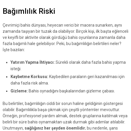
Bağımlılık Riski
Çevrimiçi bahis dünyası, heyecan verici bir macera sunarken, aynı
zamanda taşıyan bir tuzak da olabiliyor. Birçok kişi, ilk başta eğlenceli
ve keyifli bir aktivite olarak gördüğü bahis oyunlarına zamanla daha
fazla bağımlı hale gelebiliyor. Peki, bu bağımlılığın belirtileri neler?
İşte bazıları:
Yatırım Yapma İhtiyacı:
Sürekli olarak daha fazla bahis yapma
isteği.
Kaybetme Korkusu:
Kaybedilen paraların geri kazanılması için
daha fazla risk alma.
Gizleme:
Bahis oynadığını başkalarından gizleme çabası.
Bu belirtiler, bağımlılığın ciddi bir sorun haline geldiğinin göstergesi
olabilir. Bağımlılıkla başa çıkmak için çeşitli yöntemler mevcuttur.
Örneğin, profesyonel yardım almak, destek gruplarına katılmak veya
belirli bir süre bahis oynamaktan uzak durmak gibi adımlar atılabilir.
Unutmayın,
sağlığınız her şeyden önemlidir
; bu nedenle, şans