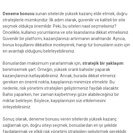
Deneme bonusu
sunan sitelerde yüksek kazanç elde etmek, doğru
stratejilerle mümkündür. İlk adım olarak, güvenilir ve kaliteli bir site
seçmek oldukça önemlidir. Peki, bu siteleri nasıl seçmelisiniz?
Öncelikle, kullanıcı yorumlarına ve site lisanslarına dikkat etmelisiniz.
Güvenilir bir platform, kazançlarınızı artırmanın anahtarıdır. Ayrıca,
bonus koşullarını dikkatlice inceleyerek, hangi tür bonusların sizin için
en avantajlı olduğunu belirleyebilirsiniz.
Bonuslardan maksimum yararlanmak için,
stratejik bir yaklaşım
benimsemek şart. Örneğin, yüksek oranlı bahisler yaparak
kazançlarınızı katlayabilirsiniz. Ancak, burada dikkat etmeniz
gereken en önemli nokta, kayıplarınızı minimize etmektir. Bu
nedenle, risk yönetimi stratejileri geliştirmeniz faydalı olacaktır.
Bahis yaparken, her zaman kaybetmeyi göze alabileceğiniz bir
miktar belirleyin. Böylece, kayıplarınızın sizi etkilemesini
önleyebilirsiniz.
Sonuç olarak, deneme bonusu veren sitelerde yüksek kazanç
sağlamak için, doğru siteyi seçmek, bonuslardan en iyi şekilde
faydalanmak ve etkili risk yönetimi stratejileri geliştirmek gereklidir.