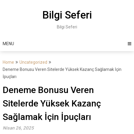
Skip
to
Bilgi Seferi
content
Bilgi Seferi
MENU
Home
Uncategorized
Deneme Bonusu Veren Sitelerde Yüksek Kazanç Sağlamak İçin
İpuçları
Deneme Bonusu Veren
Sitelerde Yüksek Kazanç
Sağlamak İçin İpuçları
Nisan 26, 2025