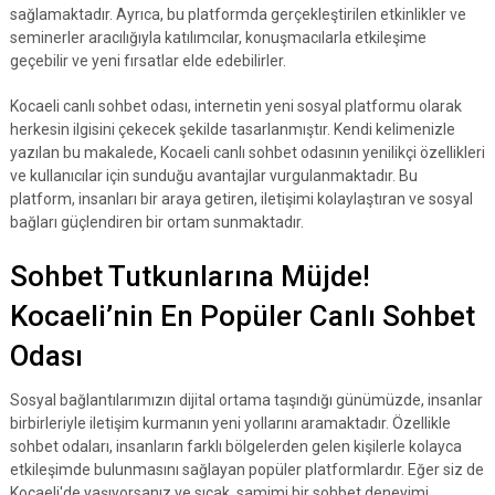
sağlamaktadır. Ayrıca, bu platformda gerçekleştirilen etkinlikler ve
seminerler aracılığıyla katılımcılar, konuşmacılarla etkileşime
geçebilir ve yeni fırsatlar elde edebilirler.
Kocaeli canlı sohbet odası, internetin yeni sosyal platformu olarak
herkesin ilgisini çekecek şekilde tasarlanmıştır. Kendi kelimenizle
yazılan bu makalede, Kocaeli canlı sohbet odasının yenilikçi özellikleri
ve kullanıcılar için sunduğu avantajlar vurgulanmaktadır. Bu
platform, insanları bir araya getiren, iletişimi kolaylaştıran ve sosyal
bağları güçlendiren bir ortam sunmaktadır.
Sohbet Tutkunlarına Müjde!
Kocaeli’nin En Popüler Canlı Sohbet
Odası
Sosyal bağlantılarımızın dijital ortama taşındığı günümüzde, insanlar
birbirleriyle iletişim kurmanın yeni yollarını aramaktadır. Özellikle
sohbet odaları, insanların farklı bölgelerden gelen kişilerle kolayca
etkileşimde bulunmasını sağlayan popüler platformlardır. Eğer siz de
Kocaeli'de yaşıyorsanız ve sıcak, samimi bir sohbet deneyimi