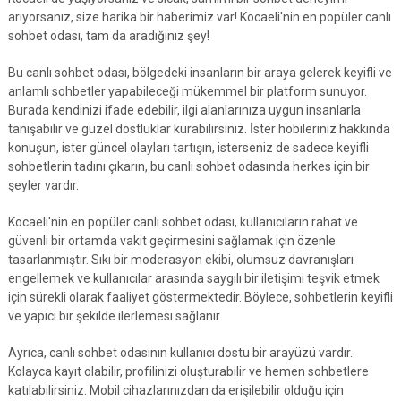
arıyorsanız, size harika bir haberimiz var! Kocaeli'nin en popüler canlı
sohbet odası, tam da aradığınız şey!
Bu canlı sohbet odası, bölgedeki insanların bir araya gelerek keyifli ve
anlamlı sohbetler yapabileceği mükemmel bir platform sunuyor.
Burada kendinizi ifade edebilir, ilgi alanlarınıza uygun insanlarla
tanışabilir ve güzel dostluklar kurabilirsiniz. İster hobileriniz hakkında
konuşun, ister güncel olayları tartışın, isterseniz de sadece keyifli
sohbetlerin tadını çıkarın, bu canlı sohbet odasında herkes için bir
şeyler vardır.
Kocaeli'nin en popüler canlı sohbet odası, kullanıcıların rahat ve
güvenli bir ortamda vakit geçirmesini sağlamak için özenle
tasarlanmıştır. Sıkı bir moderasyon ekibi, olumsuz davranışları
engellemek ve kullanıcılar arasında saygılı bir iletişimi teşvik etmek
için sürekli olarak faaliyet göstermektedir. Böylece, sohbetlerin keyifli
ve yapıcı bir şekilde ilerlemesi sağlanır.
Ayrıca, canlı sohbet odasının kullanıcı dostu bir arayüzü vardır.
Kolayca kayıt olabilir, profilinizi oluşturabilir ve hemen sohbetlere
katılabilirsiniz. Mobil cihazlarınızdan da erişilebilir olduğu için