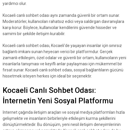
yardımcı olur.
Kocaeli canlı sohbet odası aynı zamanda güvenli bir ortam sunar.
Moderatörler, kullanıcıları rahatsız edici veya saldırgan davranışlara
karşı korur. Böylece, kullanıcılar kendilerini güvende hisseder ve
samimi bir şekilde iletişim kurabilir.
Kocaeli canlı sohbet odası, Kocaeli'de yaşayan insanlar için sınırsız
bağlantı imkanı sunan heyecan verici bir platformdur. Gerçek
zamanlı etkileşim, özel odalar ve güvenli bir ortam, kullanıcıların yeni
insanlarla tanışması ve keyifli anlar paylaşması için mükemmel bir
fırsat sunar. Kocaeli canlı sohbet odası, sosyal bağlantıların gücünü
hissetmek isteyen herkes için ideal bir seçenektir.
Kocaeli Canlı Sohbet Odası:
İnternetin Yeni Sosyal Platformu
İnternet çağında iletişim araçları ve sosyal medya platformları hızla
gelişmekte ve insanların birbirleriyle etkileşim kurma şekillerini
dönüştürmektedir. Bu dönüşüm, yeni nesil iletişim deneyimlerinin