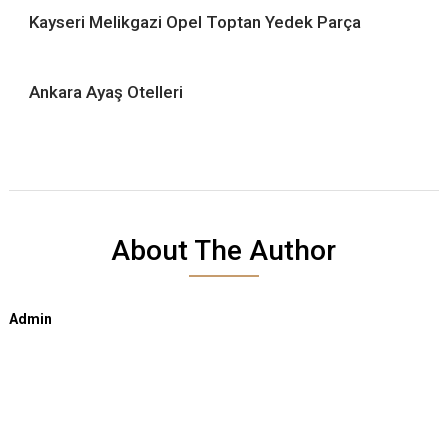
Kayseri Melikgazi Opel Toptan Yedek Parça
Ankara Ayaş Otelleri
About The Author
Admin