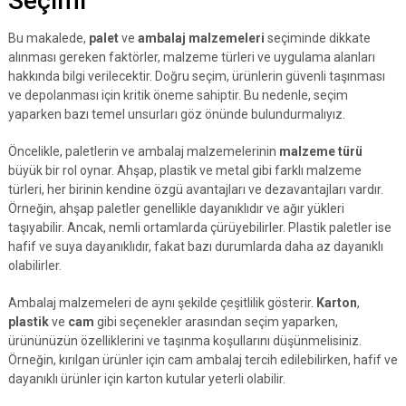
Seçimi
Bu makalede,
palet
ve
ambalaj malzemeleri
seçiminde dikkate
alınması gereken faktörler, malzeme türleri ve uygulama alanları
hakkında bilgi verilecektir. Doğru seçim, ürünlerin güvenli taşınması
ve depolanması için kritik öneme sahiptir. Bu nedenle, seçim
yaparken bazı temel unsurları göz önünde bulundurmalıyız.
Öncelikle, paletlerin ve ambalaj malzemelerinin
malzeme türü
büyük bir rol oynar. Ahşap, plastik ve metal gibi farklı malzeme
türleri, her birinin kendine özgü avantajları ve dezavantajları vardır.
Örneğin, ahşap paletler genellikle dayanıklıdır ve ağır yükleri
taşıyabilir. Ancak, nemli ortamlarda çürüyebilirler. Plastik paletler ise
hafif ve suya dayanıklıdır, fakat bazı durumlarda daha az dayanıklı
olabilirler.
Ambalaj malzemeleri de aynı şekilde çeşitlilik gösterir.
Karton
,
plastik
ve
cam
gibi seçenekler arasından seçim yaparken,
ürününüzün özelliklerini ve taşınma koşullarını düşünmelisiniz.
Örneğin, kırılgan ürünler için cam ambalaj tercih edilebilirken, hafif ve
dayanıklı ürünler için karton kutular yeterli olabilir.