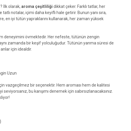
? İlk olarak,
aroma çeşitliliği
dikkat çeker. Farklı tatlar, her
lı notalar, içimi daha keyifli hale getirir. Bunun yanı sıra,
re, en iyi tütün yapraklarını kullanarak, her zaman yüksek
dım deneyimini övmektedir. Her nefeste, tütünün zengin
l, aynı zamanda bir keşif yolculuğudur. Tütünün yanma süresi de
nlar için idealdir.
ngin Uzun
için vazgeçilmez bir seçenektir. Hem aroması hem de kalitesi
meyi seviyorsanız, bu karışımı denemek için sabırsızlanacaksınız.
liyor!
)