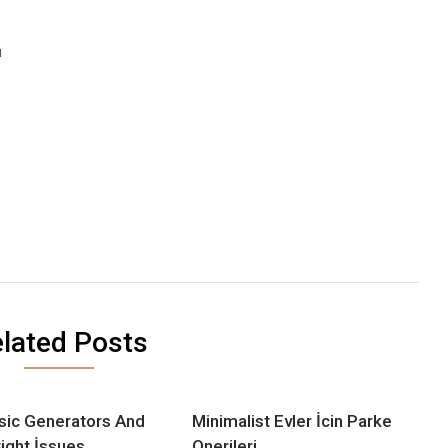
u
lated Posts
sic Generators And
Minimalist Evler İcin Parke
ight İssues
Onerileri