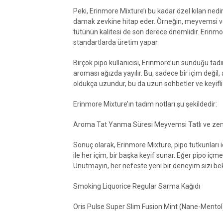
Peki, Erinmore Mixture’ı bu kadar özel kılan nedir
damak zevkine hitap eder. Örneğin, meyvemsi ve tat
tütünün kalitesi de son derece önemlidir. Erinmo
standartlarda üretim yapar.
Birçok pipo kullanıcısı, Erinmore’un sunduğu ta
aroması ağızda yayılır. Bu, sadece bir içim deği
oldukça uzundur, bu da uzun sohbetler ve keyifli a
Erinmore Mixture’ın tadım notları şu şekildedir:
Aroma Tat Yanma Süresi Meyvemsi Tatlı ve ze
Sonuç olarak, Erinmore Mixture, pipo tutkunları 
ile her içim, bir başka keyif sunar. Eğer pipo iç
Unutmayın, her nefeste yeni bir deneyim sizi bek
Smoking Liquorice Regular Sarma Kağıdı
Oris Pulse Super Slim Fusion Mint (Nane-Mentol