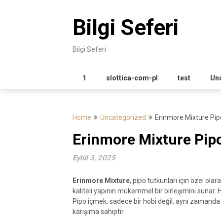
Skip
to
Bilgi Seferi
content
Bilgi Seferi
1
slottica-com-pl
test
Un
Home
Uncategorized
Erinmore Mixture Pi
Erinmore Mixture Pip
Eylül 3, 2025
Erinmore Mixture
, pipo tutkunları için özel ola
kaliteli yapının mükemmel bir birleşimini sunar. H
Pipo içmek, sadece bir hobi değil, aynı zamanda 
karışıma sahiptir.