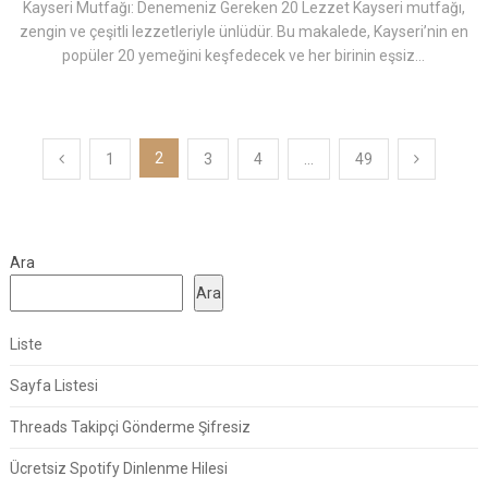
Kayseri Mutfağı: Denemeniz Gereken 20 Lezzet Kayseri mutfağı,
zengin ve çeşitli lezzetleriyle ünlüdür. Bu makalede, Kayseri’nin en
popüler 20 yemeğini keşfedecek ve her birinin eşsiz...
Yazı
2
1
3
4
…
49
sayfalaması
Ara
Ara
Liste
Sayfa Listesi
Threads Takipçi Gönderme Şifresiz
Ücretsiz Spotify Dinlenme Hilesi